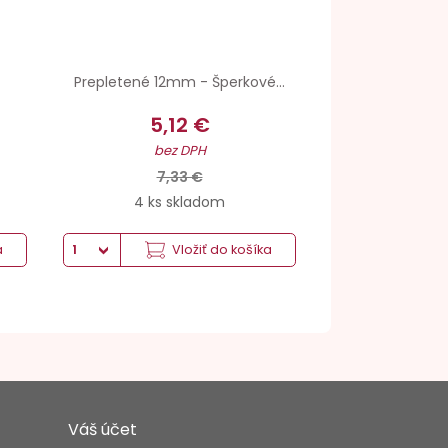
Prepletené 12mm - Šperkové...
5,12 €
bez DPH
7,33 €
4 ks skladom
a
Vložiť do košíka
Váš účet