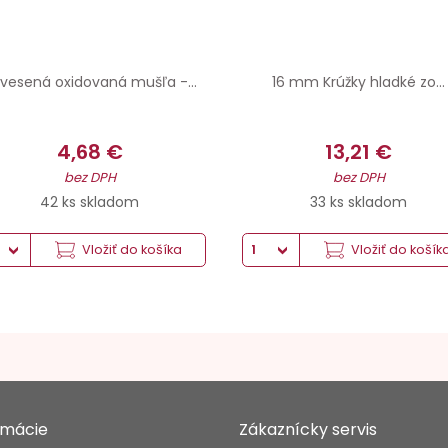
vesená oxidovaná mušľa -...
16 mm Krúžky hladké zo...
4,68 €
13,21 €
bez DPH
bez DPH
42 ks skladom
33 ks skladom
Vložiť do košíka
Vložiť do košík
rmácie
Zákaznícky servis