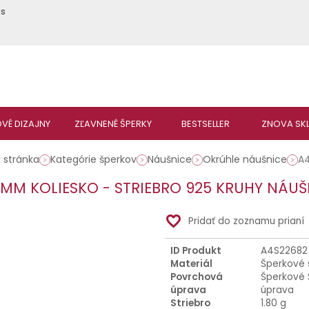
ás
 stránka
Kategórie šperkov
Náušnice
Okrúhle náušnice
A
5MM KOLIESKO - STRIEBRO 925 KRUHY NÁUŠ
favorite_border
Pridať do zoznamu prianí
ID Produkt
A4S22682
Materiál
Šperkové 
Povrchová
Šperkové 
úprava
úprava
Striebro
1.80 g