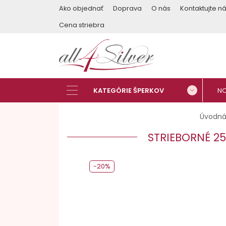
Ako objednať
Doprava
O nás
Kontaktujte n
Cena striebra
Úvodná
STRIEBORNÉ 2
-20%