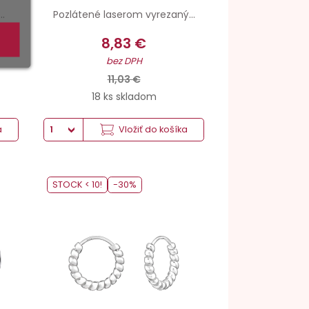
..
Pozlátené laserom vyrezaný...
8,83 €
bez DPH
11,03 €
18 ks skladom
a
Vložiť do košíka
STOCK < 10!
-30%
Striebro hmotnosť
Povrchová úprava
Šperkové striebro 925
Šperkové Striebro 999 Pokovované + Antikorózna úprava