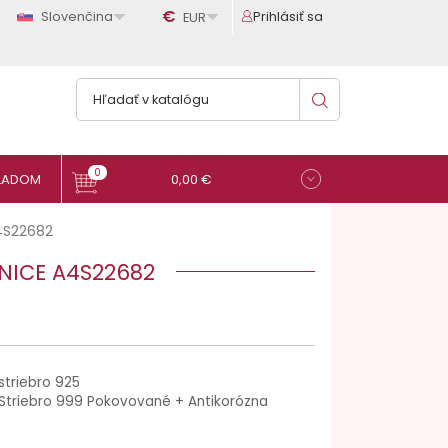

€

Slovenčina
Prihlásiť sa
EUR
0
0,00 €
4S22682
NICE A4S22682
striebro 925
Striebro 999 Pokovované + Antikorózna