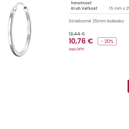
hmotnosť
Kruh Veľkosť
1.5 mm x 
Strieborné 25mm koliesko
13,44 €
10,76 €
- 20%
bez DPH