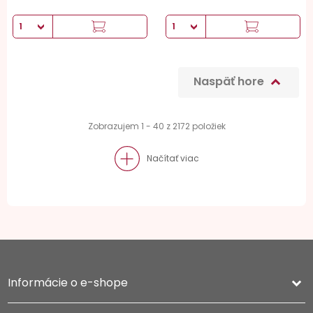
Naspäť hore

Zobrazujem 1 - 40 z 2172 položiek
Načítať viac
Informácie o e-shope
keyboard_arrow_down