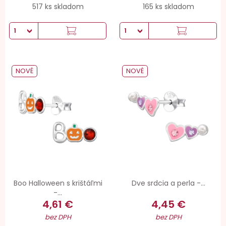
517 ks skladom
165 ks skladom
NOVÉ
NOVÉ
Boo Halloween s krištáľmi
Dve srdcia a perla -...
-...
4,61 €
4,45 €
bez DPH
bez DPH