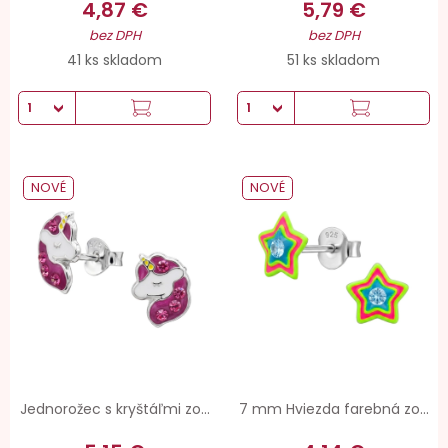
4,87 €
5,79 €
bez DPH
bez DPH
41 ks skladom
51 ks skladom
NOVÉ
NOVÉ
Jednorožec s kryštáľmi zo...
7 mm Hviezda farebná zo...