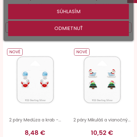
bez DPH
bez DPH
SÚHLASÍM
156 ks skladom
192 ks skladom
ODMIETNUŤ
NOVÉ
NOVÉ
2 páry Medúza a krab -...
2 páry Mikuláš a vianočný...
8,48 €
10,52 €