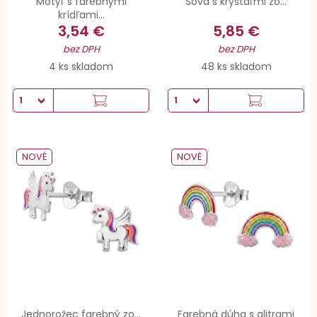
Motýľ s farebnými
Sova s kryštáľmi zo...
krídľami...
3,54 €
5,85 €
bez DPH
bez DPH
4 ks skladom
48 ks skladom
NOVÉ
NOVÉ
Jednorožec farebný zo...
Farebná dúha s glitrami