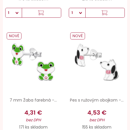
NOVÉ
NOVÉ
7 mm Žaba farebná -...
Pes s ružovým obojkom -...
4,31 €
4,53 €
bez DPH
bez DPH
171 ks skladom
155 ks skladom