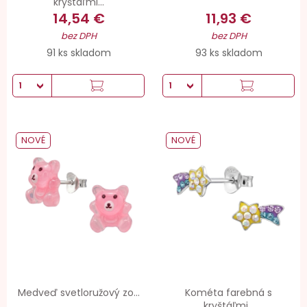
kryštáľmi...
14,54 €
11,93 €
bez DPH
bez DPH
91 ks skladom
93 ks skladom
NOVÉ
NOVÉ
Medveď svetloružový zo...
Kométa farebná s
kryštáľmi...