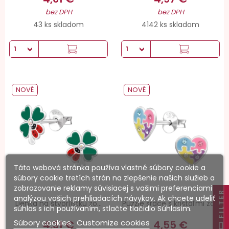
bez DPH
bez DPH
43 ks skladom
4142 ks skladom
NOVÉ
NOVÉ
Táto webová stránka používa vlastné súbory cookie a
súbory cookie tretích strán na zlepšenie našich služieb a
zobrazovanie reklamy súvisiacej s vašimi preferenciami
FILTER
analýzou vašich prehliadacích návykov. Ak chcete udeliť
Lienka na štvorlístku zo...
Puzzle srdce s krištáľmi zo...
súhlas s ich používaním, stlačte tlačidlo Súhlasím.
Súbory cookies
Customize cookies
4,31 €
4,55 €