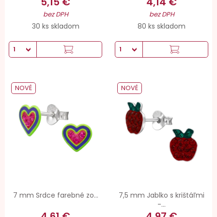
5,15 €
4,14 €
bez DPH
bez DPH
30 ks skladom
80 ks skladom
NOVÉ
NOVÉ
7 mm Srdce farebné zo...
7,5 mm Jablko s krištáľmi
-...
4,61 €
4,97 €