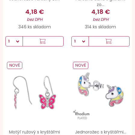
zo...
4,18 €
4,18 €
bez DPH
bez DPH
346 ks skladom
314 ks skladom
NOVÉ
NOVÉ
Motýľ ružový s kryštáľmi
Jednorožec s kryštáľmi...