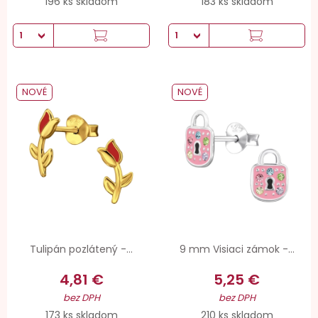
196 ks skladom
183 ks skladom
NOVÉ
NOVÉ
Tulipán pozlátený -...
9 mm Visiaci zámok -...
4,81 €
5,25 €
bez DPH
bez DPH
173 ks skladom
210 ks skladom