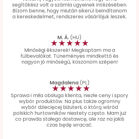
segítőkész volt a számla ügyeinek intézésében.
Bízom benne, hogy miután sikerül beindítanom
a kereskedelmet, rendszeres vásárlójuk leszek.
M. Á.
(HU)
★★★★★
Minőségi ékszerek! Megkaptam ma a
fülbevalókat. Tüneményes mindkettő és
nagyon jó minőségű, köszönöm szépen!
Magdalena
(PL)
★★★★★
Sprawa i miła obsługa klienta, niezłe ceny i spory
wybór produktów. Na plus także ogromny
wybór dziecięcej biżuterii, o którą wśród
polskich hurtowników niestety często. Mam już
co prawda stałego dostawcę, ale raz na jakiś
czas będę wracać.