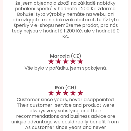
že jsem objednala zboží na základě nabídky
přibalení šperků v hodnotě 1 200 Kč zdarma.
Bohužel tyto výrobky nemáte na webu, ani
obrázky jste mi nedokázali obstarat, tudíž tyto
šperky v e-shopu nemůžeme prodat, pro nás
tedy nejsou v hodnotě 1 200 Kč, ale v hodnotě 0
Kč.
Marcela
(CZ)
★★★★★
Vše bylo v pořádku. jsem spokojená.
Ron
(CH)
★★★★★
Customer since years, never disappointed.
Their customer-service and product were
always very satisfying and their
recommendations and business advice are
unique advantage we could really benefit from.
As customer since years and never