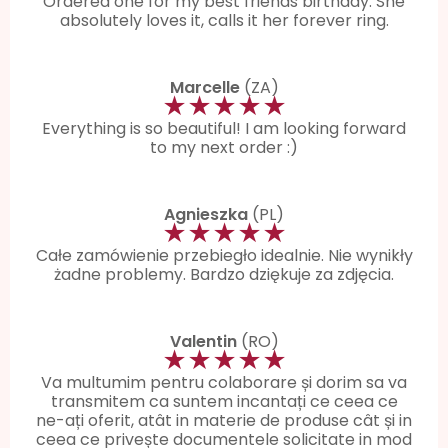
Ordered one for my best friends birthday. She
absolutely loves it, calls it her forever ring.
Marcelle
(ZA)
★★★★★
Everything is so beautiful! I am looking forward
to my next order :)
Agnieszka
(PL)
★★★★★
Całe zamówienie przebiegło idealnie. Nie wynikły
żadne problemy. Bardzo dziękuje za zdjęcia.
Valentin
(RO)
★★★★★
Va multumim pentru colaborare și dorim sa va
transmitem ca suntem incantați ce ceea ce
ne-ați oferit, atât in materie de produse cât și in
ceea ce privește documentele solicitate in mod