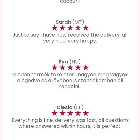
cadouri!
Sarah
(MT)
★★★★★
Just to say I have now received the delivery, all
very nice, very happy.
Éva
(HU)
★★★★★
Minden termék tökéletes , nagyon meg vagyok
elégedve és a jövőben is szándékomban áll
rendelni .
Olesia
(LT)
★★★★★
Everything is fine, delivery was fast, all questions
where answered within hours, it is perfect.