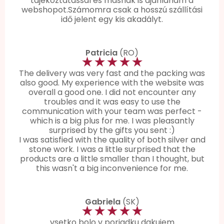
tájékoztatással és másnak is ajanlanám a
webshopot.Számomra csak a hosszú szállítási
idő jelent egy kis akadályt.
Patricia
(RO)
★★★★★
The delivery was very fast and the packing was
also good. My experience with the website was
overall a good one. I did not encounter any
troubles and it was easy to use the
communication with your team was perfect -
which is a big plus for me. I was pleasantly
surprised by the gifts you sent :)
I was satisfied with the quality of both silver and
stone work. I was a little surprised that the
products are a little smaller than I thought, but
this wasn't a big inconvenience for me.
Gabriela
(SK)
★★★★★
vsetko bolo v poriadku dakujem