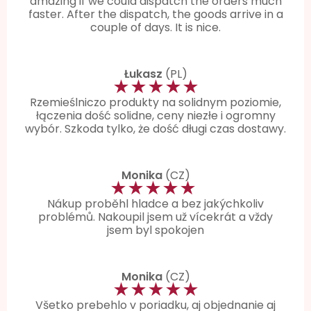
amazing if we could dispatch the orders much
faster. After the dispatch, the goods arrive in a
couple of days. It is nice.
Łukasz
(PL)
★★★★★
Rzemieślniczo produkty na solidnym poziomie,
łączenia dość solidne, ceny niezłe i ogromny
wybór. Szkoda tylko, że dość długi czas dostawy.
Monika
(CZ)
★★★★★
Nákup proběhl hladce a bez jakýchkoliv
problémů. Nakoupil jsem už vícekrát a vždy
jsem byl spokojen
Monika
(CZ)
★★★★★
Všetko prebehlo v poriadku, aj objednanie aj