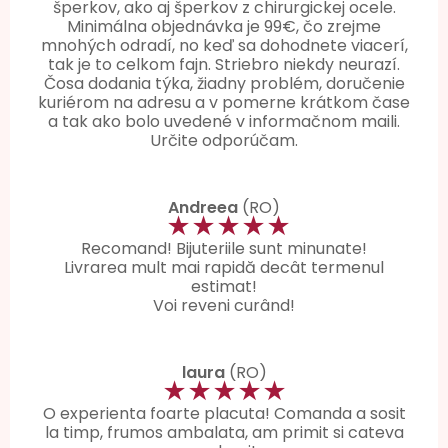
šperkov, ako aj šperkov z chirurgickej ocele.
Minimálna objednávka je 99€, čo zrejme
mnohých odradí, no keď sa dohodnete viacerí,
tak je to celkom fajn. Striebro niekdy neurazí.
Čosa dodania týka, žiadny problém, doručenie
kuriérom na adresu a v pomerne krátkom čase
a tak ako bolo uvedené v informačnom maili.
Určite odporúčam.
Andreea
(RO)
★★★★★
Recomand! Bijuteriile sunt minunate!
Livrarea mult mai rapidă decât termenul
estimat!
Voi reveni curând!
laura
(RO)
★★★★★
O experienta foarte placuta! Comanda a sosit
la timp, frumos ambalata, am primit si cateva