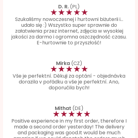
D. R.
(PL)
★★★★★
Szukaliśmy nowoczesnej i hurtowni biżuterii i…
udało się :) Wszystko super sprawnie do
załatwienia przez internet, zdjęcia w wysokiej
jakości za darmo i ogromna oszczędność czasu.
E-hurtownie to przyszłość!
Mirka
(CZ)
★★★★★
Vše je perfektní. Děkuji za optání - objednávka
dorazila v pořádku a vše je perfektní. Ano,
doporučila bych!
Mithat
(DE)
★★★★★
Positive experience in my first order, therefore I
made a second order yesterday! The delivery
and packaging was good.It would be much