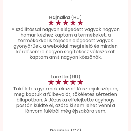
Hajnalka
(HU)
★★★★★
A szállítással nagyon elégedett vagyok nagyon
hamar kézhez kaptam a termékeket, a
termékekkel is teljesen elégedett vagyok
gyönyörűek, a weboldal megfelelő és minden
kérdésemre nagyon segítőkész válaszokat
kaptam amit nagyon köszönök.
Loretta
(HU)
★★★★★
Tökéletes gyermek ékszer! Köszönjük szépen,
meg kaptuk a fülbevalót, tökéletes sértetlen
állapotban. A Jézuska elfelejtette úgyhogy
postán küldte el, azóta ki sem lehet venni a
lányom fülèből még éjszakára sem.
Dagmar
(CZ)