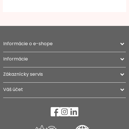
Informácie o e-shope
keyboard_arrow_down
Informácie

Zákaznícky servis

Váš účet
