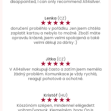
disappointed, I can only recommend All4silver.
Lenka
(CZ)
★★★★★
doručení proběhlo v pořádku. Jen jsem chtěla
zaplatit kartou a nebylo to možné. Zboží máte
opravdu krásné, jsem velmi spokojená a také
velmi děkuji za dárky :)
Jitka
(CZ)
★★★★★
V All4silver nakupuji často a zatím jsem neměla
žádný problém. Komunikace je vždy rychlá,
reagují pohotově a ochotně.
Kristóf
(HU)
★★★★★
Köszönöm szépen, mindennel elégedett
voltam/vagyok. Kiemelném, hogy Ön is