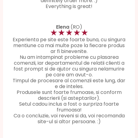
definitely order more. :)
Everything is great!
Elena
(RO)
★★★★★
Experienta pe site este foarte buna, cu singura
mentiune ca mai multe poze la fiecare produs
ar fi binevenite.
Nu am intampinat probleme cu plasarea
comenzii, iar departamentul de relatii clienti a
fost prompt si de ajutor cu singura nelamurire
pe care am avut-o.
Timpul de procesare al comenzii este lung, dar
e de inteles.
Produsele sunt foarte frumoase, si conform
descrierii (si asteptarilor).
Setul cadou inclus a fost o surpriza foarte
frumoasa!
Ca o concluzie, voi reveni si da, voi recomanda
site-ul si altor persoane. :)