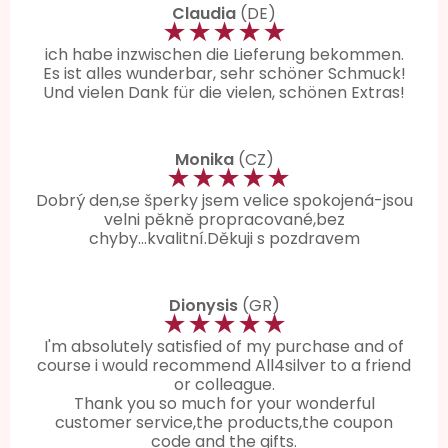
Claudia
(DE)
★★★★★
ich habe inzwischen die Lieferung bekommen.
Es ist alles wunderbar, sehr schöner Schmuck!
Und vielen Dank für die vielen, schönen Extras!
Monika
(CZ)
★★★★★
Dobrý den,se šperky jsem velice spokojená-jsou
velni pěkně propracované,bez
chyby...kvalitní.Děkuji s pozdravem
Dionysis
(GR)
★★★★★
I'm absolutely satisfied of my purchase and of
course i would recommend All4silver to a friend
or colleague.
Thank you so much for your wonderful
customer service,the products,the coupon
code and the gifts.