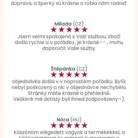
doprava, a šperky sú krásne a robia nám radosť.
Milada
(CZ)
★★★★★
Jsem velmi spokojená s Vaší službou, zboží
došlo rychle a v pořádku , je krásné -- , mohu
doporučit Vaše služby.
Štěpánka
(CZ)
★★★★★
objednávka došla v v naprostém pořádku. Bylík
nebyl poškozený a nic v objednávce nechybělo.
Stránky máte krásné a přehledné.
Veškeré mé dotazy byli ihned zodpovězeny:-).
Nóra
(HU)
★★★★★
Köszönöm elégedett vagyok a termékekkel, a