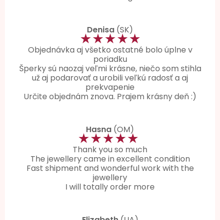
Denisa
(SK)
★★★★★
Objednávka aj všetko ostatné bolo úplne v
poriadku
Šperky sú naozaj veľmi krásne, niečo som stihla
už aj podarovať a urobili veľkú radosť a aj
prekvapenie
Určite objednám znova. Prajem krásny deň :)
Hasna
(OM)
★★★★★
Thank you so much
The jewellery came in excellent condition
Fast shipment and wonderful work with the
jewellery
I will totally order more
Elizabeth
(UA)