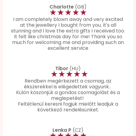
Charlotte
(GB)
★★★★★
I am completely blown away and very excited
at the jewellery I bought from you. It's all
stunning and I love the extra gifts I received too.
It felt like christmas day for me! Thank you so
much for welcoming me and providing such an
excellent service
Tibor
(HU)
★★★★★
Rendben megérkezett a csomag, az
ékszerekkel is elégedettek vagyunk..
Külön köszönjük a gondos csomagolást és a
meglepetést!
Feltétlenül keresni fogjuk mielőtt leadjuk a
következő rendelésünket.
Lenka P
(CZ)
★★★★★