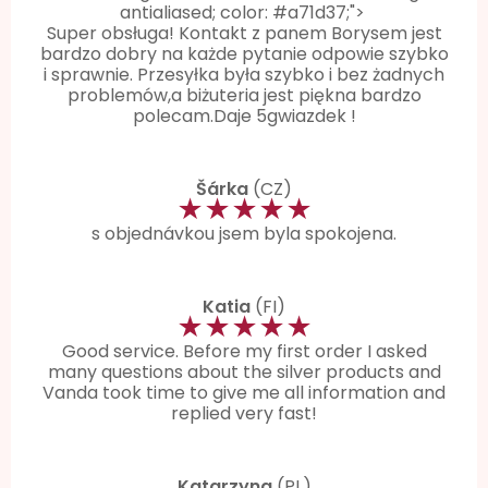
antialiased; color: #a71d37;">
Super obsługa! Kontakt z panem Borysem jest
bardzo dobry na każde pytanie odpowie szybko
i sprawnie. Przesyłka była szybko i bez żadnych
problemów,a biżuteria jest piękna bardzo
polecam.Daje 5gwiazdek !
Šárka
(CZ)
★★★★★
s objednávkou jsem byla spokojena.
Katia
(FI)
★★★★★
Good service. Before my first order I asked
many questions about the silver products and
Vanda took time to give me all information and
replied very fast!
Katarzyna
(PL)