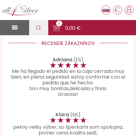
€
0

0,00 €
RECENZIE ZÁKAZNÍKOV
Adriana
(ES)
★★★★★
Me ha llegado el pedido en la caja cerrada muy
bien, en plena seguridad. estoy conforme con el
pedido que he hecho.
Son muy bonitas,delicada y finas.
Gracias!
Klara
(SK)
★★★★★
pekny velky výber, so šperkami som spokojna,
pomer cena kvalita sedí,