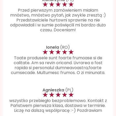
★★★★★
Przed pierwszym zamówieniem miałam
mnóstwo, mnóstwo pytań, jak zwykle zresztą :)
Przedstawiciele hurtowni sprawnie na nie
odpowiadali i w sumie poświęcili mi bardzo dużo
czasu. Doceniam!
Ionela
(RO)
★★★★★
Toate produsele sunt foarte frumoase si de
calitate. Am sa revin oricand. Livrarea a fost
rapida si personalul dumneavoastra,foarte
cumsecade. Multumesc frumos. O zi minunata.
Agnieszka
(PL)
★★★★★
wszystko przebiegło bezproblemowo. Kontakt z
Państwem pierwsza klasa, dostawa w terminie.
Liczę na dalszą współpracę :-) Pozdrawiam