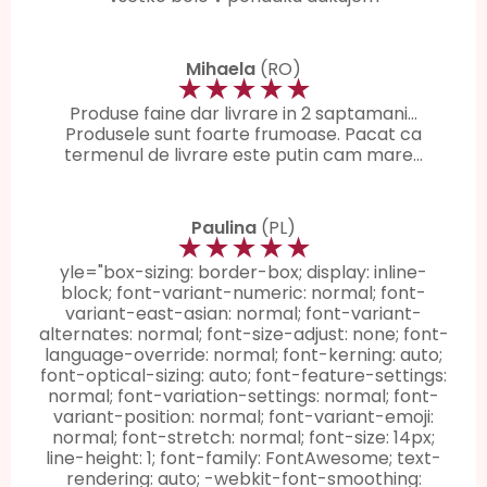
Mihaela
(RO)
★★★★★
Produse faine dar livrare in 2 saptamani...
Produsele sunt foarte frumoase. Pacat ca
termenul de livrare este putin cam mare…
Paulina
(PL)
★★★★★
yle="box-sizing: border-box; display: inline-
block; font-variant-numeric: normal; font-
variant-east-asian: normal; font-variant-
alternates: normal; font-size-adjust: none; font-
language-override: normal; font-kerning: auto;
font-optical-sizing: auto; font-feature-settings:
normal; font-variation-settings: normal; font-
variant-position: normal; font-variant-emoji:
normal; font-stretch: normal; font-size: 14px;
line-height: 1; font-family: FontAwesome; text-
rendering: auto; -webkit-font-smoothing: