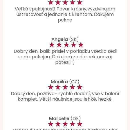
★★★★★
Veľká spokojnosť! Tovar krásny,vyzdvihujem
ústretovosť a jednanie s klientom. Ďakujem
pekne
Angela
(SK)
★★★★★
Dobry den, balik prisiel v poriadku vsetko sedi
som spokojna. Dakujem za darcek naozaj
potesil :)
Monika
(CZ)
★★★★★
Dobrý den, pozitiva- rychlé dodání, vše v balení
komplet. Větší náušnice jsou lehké, hezké.
Marcelle
(DE)
★★★★★