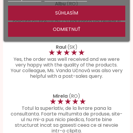
Albu
(RO)
★★★★★
SÚHLASÍM
livrarea a fost in regula si experienta a fost una
palcuta cu site-ul dv. Cu siguranta voi revenii si
cu o alta comanda la dv.
ODMIETNUŤ
Raul
(SK)
★★★★★
Yes, the order was well received and we were
very happy with the quality of the products.
Your colleague, Ms. Vanda Učnová was also very
helpful with a post-sales query.
Mirela
(RO)
★★★★★
Totul la superlativ, de la livrare pana la
consultanta. Foarte multumita de produse, site-
ul nu mi-a pus nicio piedica, foarte bine
structurat incat sa gasesti ceea ce ai nevoie
intr-o clipita.