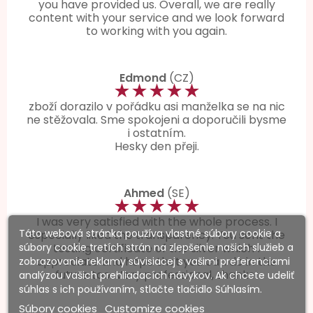
you have provided us. Overall, we are really
content with your service and we look forward
to working with you again.
Edmond
(CZ)
★★★★★
zboží dorazilo v pořádku asi manželka se na nic
ne stěžovala. Sme spokojeni a doporučili bysme
i ostatním.
Hesky den přeji.
Ahmed
(SE)
★★★★★
I was very satisfied with the whole process. I
Táto webová stránka používa vlastné súbory cookie a
especially liked the transparency. You sent the
súbory cookie tretích strán na zlepšenie našich služieb a
testing certificate of the silver which I
appreciate and hope that you can do in the
zobrazovanie reklamy súvisiacej s vašimi preferenciami
future too. Very professional, thanks!
analýzou vašich prehliadacích návykov. Ak chcete udeliť
súhlas s ich používaním, stlačte tlačidlo Súhlasím.
Súbory cookies
Customize cookies