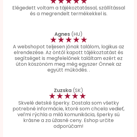
★★★★★
Elégedett voltam a tájékoztatással, szállítással
és a megrendelt termékekkel is.
Agnes
(HU)
★★★★★
A webshopot teljesen jónak találom, logikus az
elrendezése. Az öntől kapott tájékoztatást és
segítséget is megfelelőnek találtam ezért ez
úton köszönöm meg még egyszer Önnek az
együtt működés. .
Zuzska
(SK)
★★★★★
Skvelé detské šperky. Dostala som všetky
potrebné informácie, ktoré som chcela vedieť,
veľmi rýchla a milá komunikácia, šperky sú
krásne a za úžasné ceny. Eshop určite
odporúčam!