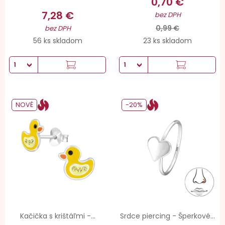
0,70 €
7,28 €
bez DPH
0,99 €
bez DPH
56 ks skladom
23 ks skladom
NOVÉ
-20%
Kačička s krištáľmi -...
Srdce piercing - Šperkové...