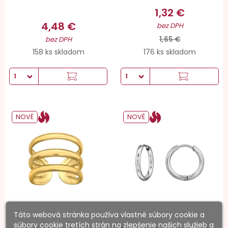
1,32 €
4,48 €
bez DPH
1,65 €
bez DPH
158 ks skladom
176 ks skladom
NOVÉ
NOVÉ
Táto webová stránka používa vlastné súbory cookie a
súbory cookie tretích strán na zlepšenie našich služieb a