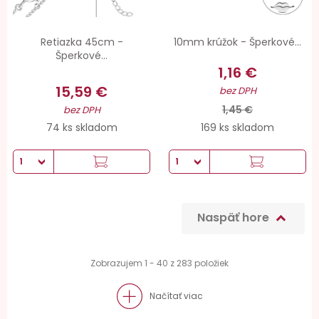
Retiazka 45cm -
10mm krúžok - Šperkové...
Šperkové...
1,16 €
15,59 €
bez DPH
1,45 €
bez DPH
74 ks skladom
169 ks skladom
Naspäť hore

Zobrazujem 1 - 40 z 283 položiek
Načítať viac