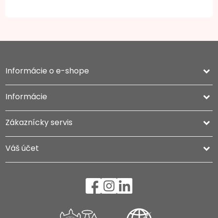
Informácie o e-shope
keyboard_arrow_down
Informácie

Zákaznícky servis

Váš účet
