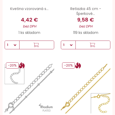
Kvetina vzorovaná s...
Retiazka 45 cm -
Šperkové...
4,42 €
9,58 €
bez DPH
bez DPH
1 ks skladom
119 ks skladom
-20%
-20%