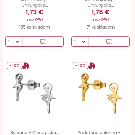
Chirurgicka...
Chirurgicka...
1,73 €
1,78 €
bez DPH
bez DPH
185 ks skladom
71 ks skladom
-40%
-40%
Balerína - Chirurgicka...
Pozlátená balerína -...