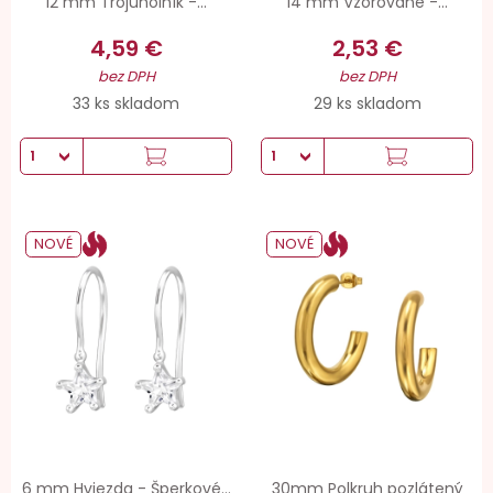
12 mm Trojuholník -...
14 mm Vzorované -...
4,59 €
2,53 €
bez DPH
bez DPH
33 ks skladom
29 ks skladom
NOVÉ
NOVÉ
6 mm Hviezda - Šperkové...
30mm Polkruh pozlátený