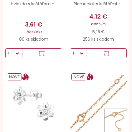
Hviezda s krištáľom -...
Plameniak s krištáľmi -...
4,12 €
3,61 €
bez DPH
5,15 €
bez DPH
80 ks skladom
256 ks skladom
NOVÉ
NOVÉ