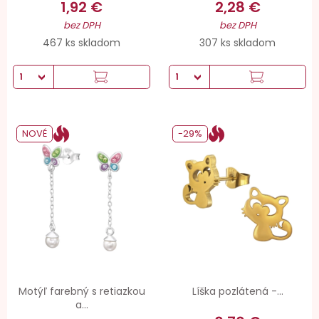
1,92 €
2,28 €
bez DPH
bez DPH
467 ks skladom
307 ks skladom
NOVÉ
-29%
Motýľ farebný s retiazkou
Líška pozlátená -...
a...