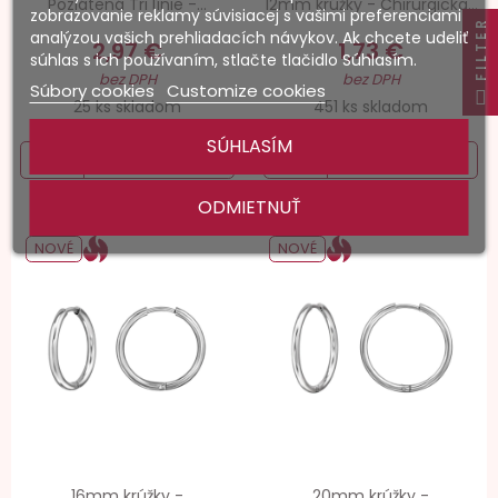
Pozlátená Tri línie -...
12mm krúžky - Chirurgicka...
zobrazovanie reklamy súvisiacej s vašimi preferenciami
FILTER
analýzou vašich prehliadacích návykov. Ak chcete udeliť
2,97 €
1,73 €
súhlas s ich používaním, stlačte tlačidlo Súhlasím.
bez DPH
bez DPH
Súbory cookies
Customize cookies
25 ks skladom
451 ks skladom
SÚHLASÍM
ODMIETNUŤ
NOVÉ
NOVÉ
16mm krúžky -
20mm krúžky -