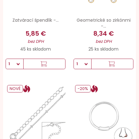
Zatvárací špendlík -...
Geometrické so zirkónmi
-...
5,85 €
8,34 €
bez DPH
bez DPH
45 ks skladom
25 ks skladom
NOVÉ
-20%