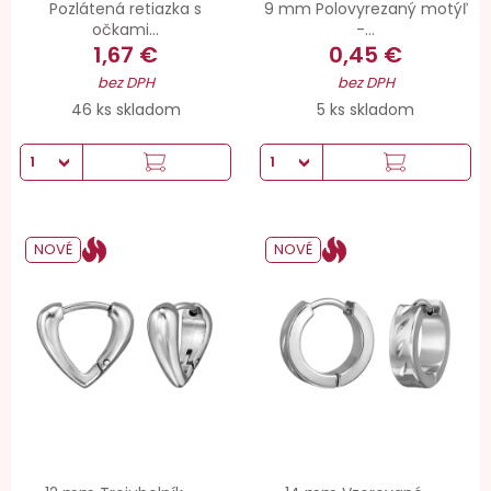
Pozlátená retiazka s
9 mm Polovyrezaný motýľ
očkami...
-...
1,67 €
0,45 €
bez DPH
bez DPH
46 ks skladom
5 ks skladom
NOVÉ
NOVÉ