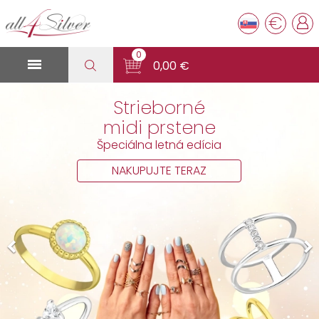
€
0

0,00 €
Kolekcia šperkov
s lab-grown diamantm
NAKUPUJTE TERAZ

