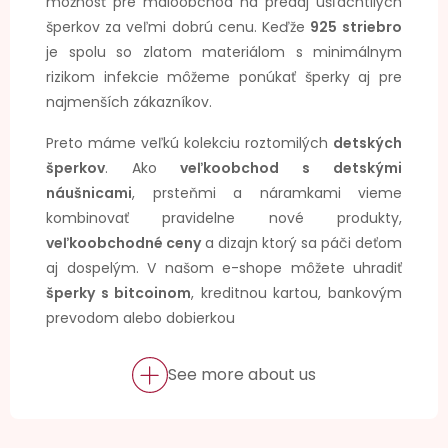
možnosť pre maloobchod na predaj ušľachtilých
šperkov za veľmi dobrú cenu. Keďže
925 striebro
je spolu so zlatom materiálom s minimálnym
rizikom infekcie môžeme ponúkať šperky aj pre
najmenších zákazníkov.
Preto máme veľkú kolekciu roztomilých
detských
šperkov
. Ako
veľkoobchod s detskými
náušnicami
, prsteňmi a náramkami vieme
kombinovať pravidelne nové produkty,
veľkoobchodné ceny
a dizajn ktorý sa páči deťom
aj dospelým. V našom e-shope môžete uhradiť
šperky s bitcoinom
, kreditnou kartou, bankovým
prevodom alebo dobierkou
See more about us