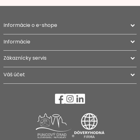
Informácie o e-shope
keyboard_arrow_down
Informácie

Zákaznícky servis

Váš účet
