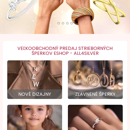
VEĽKOOBCHODNÝ PREDAJ STRIEBORNÝCH
ŠPERKOV ESHOP - ALL4SILVER
NOVÉ DIZAJNY
ZĽAVNENÉ ŠPERKY