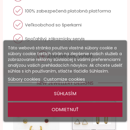
100% zabezpečená platobná platforma
Veľkoobchod so šperkami
Spoľahlivý zákaznícky servis
Táto webová stránka používa vlastné súbory cookie a
súbory cookie tretích strán na zlepšenie našich služieb a
Zobraziť viac výhod
zobrazovanie reklamy súvisiacej s vašimi preferenciami
analýzou vašich prehliadacích návykov. Ak chcete udeliť
súhlas s ich používaním, stlačte tlačidlo Súhlasím.
Súbory cookies
Customize cookies
NEW JEWELLERY DESIGNS
SÚHLASÍM
NOVÉ
NOVÉ
ODMIETNUŤ