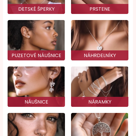
DETSKÉ ŠPERKY
PRSTENE
PUZETOVÉ NÁUŠNICE
NÁHRDELNÍKY
NÁUŠNICE
NÁRAMKY