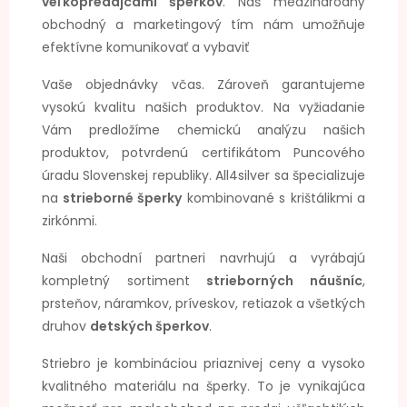
veľkopredajcami šperkov
. Náš medzinárodný
obchodný a marketingový tím nám umožňuje
efektívne komunikovať a vybaviť
Vaše objednávky včas. Zároveň garantujeme
vysokú kvalitu našich produktov. Na vyžiadanie
Vám predložíme chemickú analýzu našich
produktov, potvrdenú certifikátom Puncového
úradu Slovenskej republiky. All4silver sa špecializuje
na
strieborné šperky
kombinované s krištálikmi a
zirkónmi.
Naši obchodní partneri navrhujú a vyrábajú
kompletný sortiment
strieborných náušníc
,
prsteňov, náramkov, príveskov, retiazok a všetkých
druhov
detských šperkov
.
Striebro je kombináciou priaznivej ceny a vysoko
kvalitného materiálu na šperky. To je vynikajúca