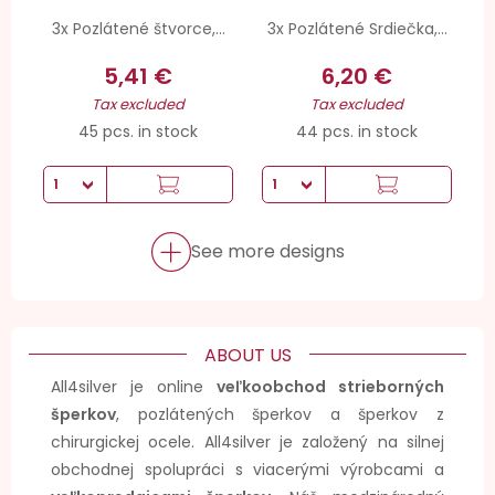
3x Pozlátené štvorce,...
3x Pozlátené Srdiečka,...
5,41 €
6,20 €
Tax excluded
Tax excluded
45 pcs. in stock
44 pcs. in stock
See more designs
ABOUT US
All4silver je online
veľkoobchod strieborných
šperkov
, pozlátených šperkov a šperkov z
chirurgickej ocele. All4silver je založený na silnej
obchodnej spolupráci s viacerými výrobcami a