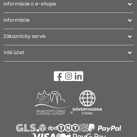
Informácie o e-shope
keyboard_arrow_down
Informácie

Zákaznícky servis

Váš účet
