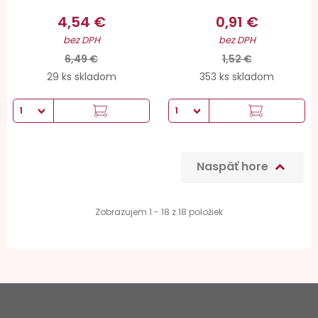
4,54 €
0,91 €
bez DPH
bez DPH
6,49 €
1,52 €
29 ks skladom
353 ks skladom
Naspäť hore

Zobrazujem 1 - 18 z 18 položiek