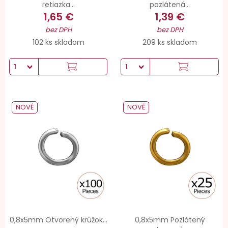
retiazka...
pozlátená...
1,65 €
1,39 €
bez DPH
bez DPH
102 ks skladom
209 ks skladom
NOVÉ
NOVÉ
0,8x5mm Otvorený krúžok...
0,8x5mm Pozlátený