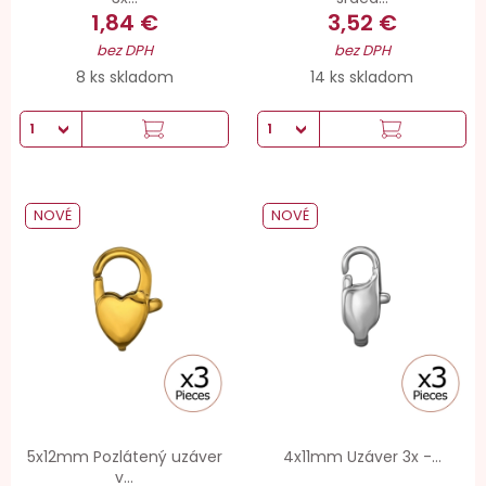
1,84 €
3,52 €
bez DPH
bez DPH
8 ks skladom
14 ks skladom
NOVÉ
NOVÉ
5x12mm Pozlátený uzáver
4x11mm Uzáver 3x -...
v...