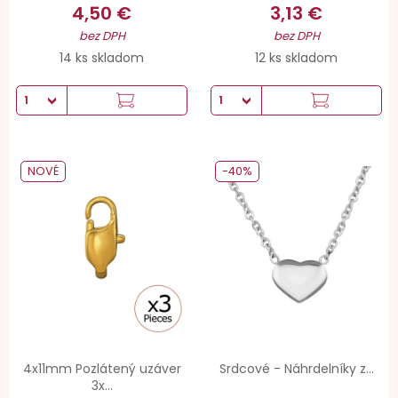
4,50 €
3,13 €
bez DPH
bez DPH
14 ks skladom
12 ks skladom
NOVÉ
-40%
4x11mm Pozlátený uzáver
Srdcové - Náhrdelníky z...
3x...