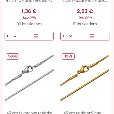
45 cm Okrúhla retiazka -...
45cm Pozlátená okrúhla...
1,36 €
2,53 €
bez DPH
bez DPH
96 ks skladom
91 ks skladom
NOVÉ
NOVÉ
45 cm Štvorcová retiazka
45 cm Pozlátený had -...