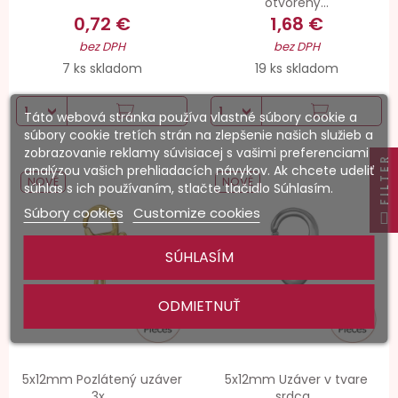
otvorený...
0,72 €
1,68 €
bez DPH
bez DPH
7 ks skladom
19 ks skladom
Táto webová stránka používa vlastné súbory cookie a
súbory cookie tretích strán na zlepšenie našich služieb a
zobrazovanie reklamy súvisiacej s vašimi preferenciami
FILTER
analýzou vašich prehliadacích návykov. Ak chcete udeliť
NOVÉ
NOVÉ
súhlas s ich používaním, stlačte tlačidlo Súhlasím.
Súbory cookies
Customize cookies
SÚHLASÍM
ODMIETNUŤ
5x12mm Pozlátený uzáver
5x12mm Uzáver v tvare
3x...
srdca...