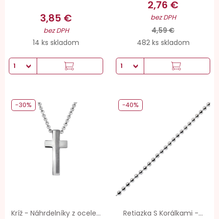
2,76 €
3,85 €
bez DPH
4,59 €
bez DPH
14 ks skladom
482 ks skladom
-30%
-40%
Kríž - Náhrdelníky z ocele...
Retiazka S Korálkami -...