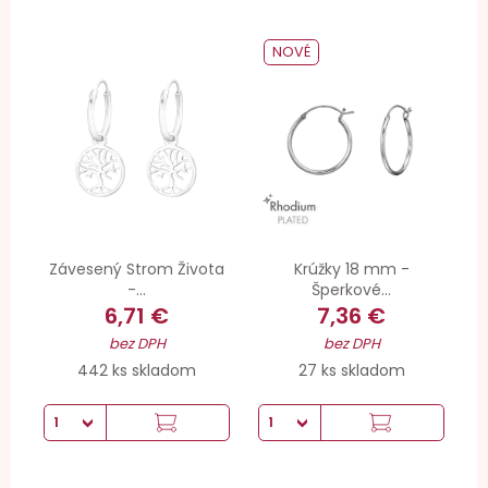
NOVÉ
Závesený Strom Života
Krúžky 18 mm -
-...
Šperkové...
6,71 €
7,36 €
bez DPH
bez DPH
442 ks skladom
27 ks skladom