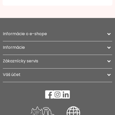
Informácie o e-shope
keyboard_arrow_down
Informácie

Zákaznícky servis

Váš účet
