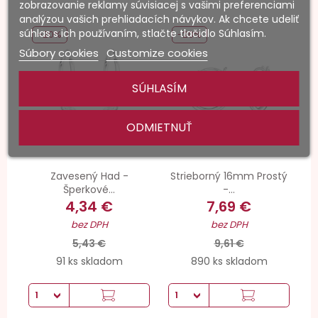
zobrazovanie reklamy súvisiacej s vašimi preferenciami
analýzou vašich prehliadacích návykov. Ak chcete udeliť
súhlas s ich používaním, stlačte tlačidlo Súhlasím.
-20%
-20%
Súbory cookies
Customize cookies
SÚHLASÍM
ODMIETNUŤ
Zavesený Had -
Strieborný 16mm Prostý
Šperkové...
-...
4,34 €
7,69 €
bez DPH
bez DPH
5,43 €
9,61 €
91 ks skladom
890 ks skladom