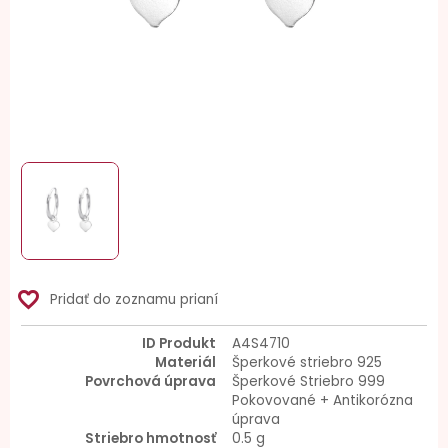
favorite_border
Pridať do zoznamu prianí
ID Produkt
A4S4710
Materiál
Šperkové striebro 925
Povrchová úprava
Šperkové Striebro 999
Pokovované + Antikorózna
úprava
Striebro hmotnosť
0.5 g