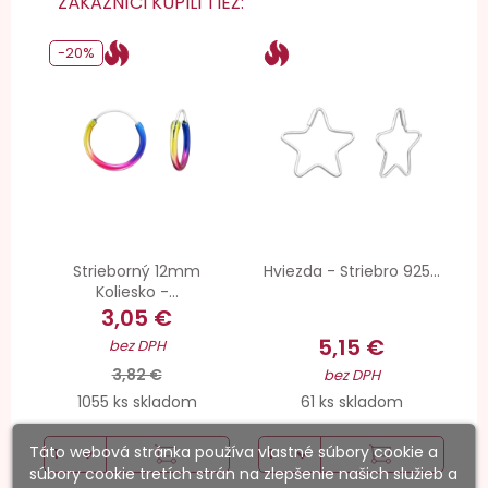
ZÁKAZNÍCI KÚPILI TIEŽ:
-20%
Strieborný 12mm
Hviezda - Striebro 925...
Koliesko -...
3,05 €
5,15 €
bez DPH
3,82 €
bez DPH
1055 ks skladom
61 ks skladom
Táto webová stránka používa vlastné súbory cookie a
súbory cookie tretích strán na zlepšenie našich služieb a