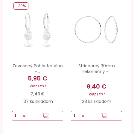
-20%
Zavesený Pohár Na Víno
Strieborný 30mm
-...
nekonečný -...
5,95 €
9,40 €
bez DPH
7,43 €
bez DPH
137 ks skladom
28 ks skladom