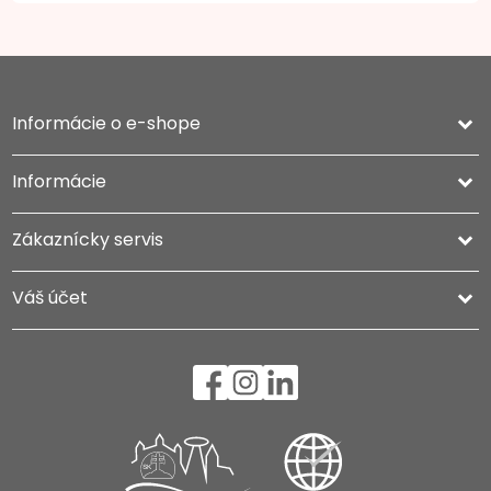
Informácie o e-shope
keyboard_arrow_down
Informácie

Zákaznícky servis

Váš účet
