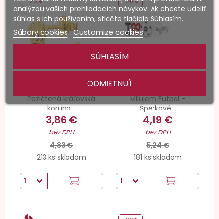
-20%
-20%
analýzou vašich prehliadacích návykov. Ak chcete udeliť
súhlas s ich používaním, stlačte tlačidlo Súhlasím.
Súbory cookies
Customize cookies
SÚHLASÍM
ODMIETNUŤ
Pozlátená kráľovská
Milujem Futbal -
koruna...
Šperkové...
3,86 €
4,19 €
bez DPH
bez DPH
4,83 €
5,24 €
213 ks skladom
181 ks skladom