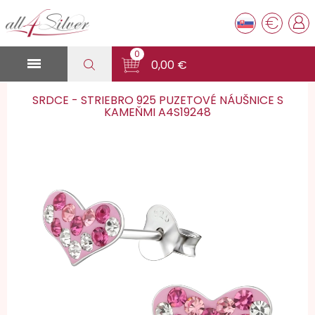
€
0

0,00 €
SRDCE - STRIEBRO 925 PUZETOVÉ NÁUŠNICE S
KAMEŇMI A4S19248