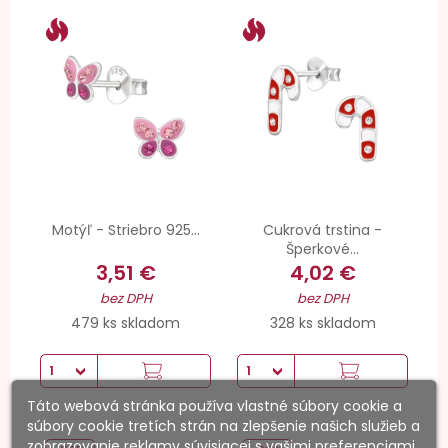
Motýľ - Striebro 925...
Cukrová trstina -
Šperkové...
3,51 €
4,02 €
bez DPH
bez DPH
479 ks skladom
328 ks skladom
Táto webová stránka používa vlastné súbory cookie a
súbory cookie tretích strán na zlepšenie našich služieb a
zobrazovanie reklamy súvisiacej s vašimi preferenciami