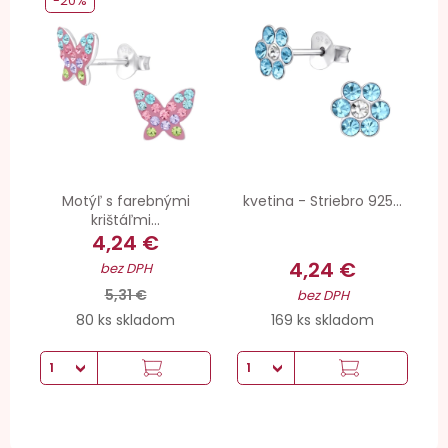
-20%
Motýľ s farebnými
kvetina - Striebro 925...
krištáľmi...
4,24 €
4,24 €
bez DPH
5,31 €
bez DPH
80 ks skladom
169 ks skladom