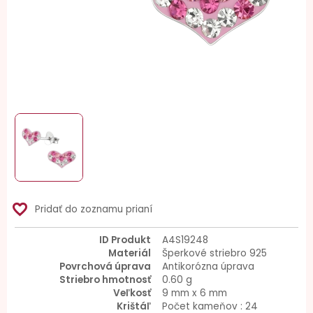
favorite_border
Pridať do zoznamu prianí
ID Produkt
A4S19248
Materiál
Šperkové striebro 925
Povrchová úprava
Antikorózna úprava
Striebro hmotnosť
0.60 g
Veľkosť
9 mm x 6 mm
Krištáľ
Počet kameňov : 24