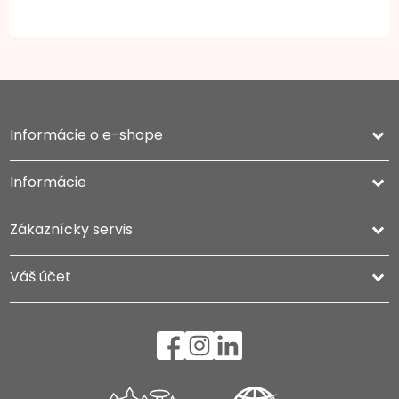
Informácie o e-shope
keyboard_arrow_down
Informácie

Zákaznícky servis

Váš účet
