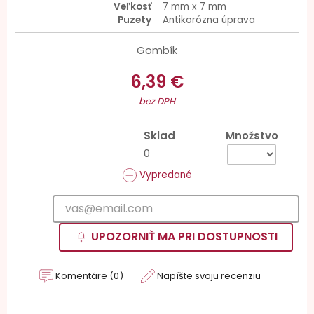
Veľkosť
7 mm x 7 mm
Puzety
Antikorózna úprava
Gombík
6,39 €
bez DPH
Sklad
Množstvo
0
Vypredané
UPOZORNIŤ MA PRI DOSTUPNOSTI
Komentáre (0)
Napíšte svoju recenziu