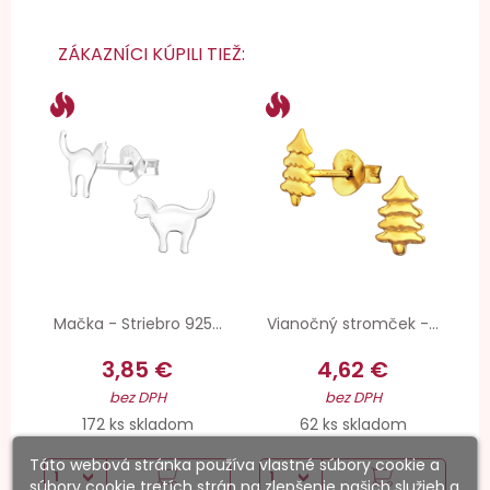
ZÁKAZNÍCI KÚPILI TIEŽ:
Mačka - Striebro 925...
Vianočný stromček -...
3,85 €
4,62 €
bez DPH
bez DPH
172 ks skladom
62 ks skladom
Táto webová stránka používa vlastné súbory cookie a
súbory cookie tretích strán na zlepšenie našich služieb a