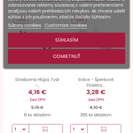
zobrazovanie reklamy súvisiacej s vašimi preferenciami
analýzou vašich prehliadacích návykov. Ak chcete udeliť
súhlas s ich používaním, stlačte tlačidlo Súhlasím.
-20%
-20%
Súbory cookies
Customize cookies
SÚHLASÍM
ODMIETNUŤ
Strieborná Hlúpa Tvár
Srdce - Šperkové
-...
Striebro...
4,16 €
3,28 €
bez DPH
bez DPH
5,19 €
4,10 €
8 ks skladom
365 ks skladom