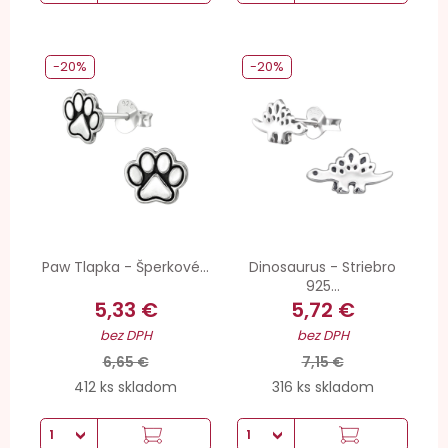
-20%
-20%
Paw Tlapka - Šperkové...
Dinosaurus - Striebro
925...
5,33 €
5,72 €
bez DPH
bez DPH
6,65 €
7,15 €
412 ks skladom
316 ks skladom