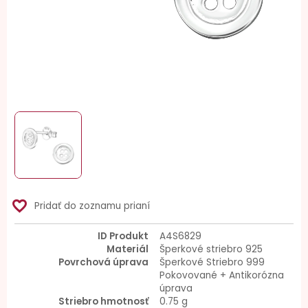
favorite_border
Pridať do zoznamu prianí
ID Produkt
A4S6829
Materiál
Šperkové striebro 925
Povrchová úprava
Šperkové Striebro 999
Pokovované + Antikorózna
úprava
Striebro hmotnosť
0.75 g