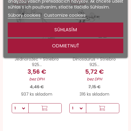
-20%
-20%
analýzou vašich prehliadacích návykov. Ak chcete udeliť
súhlas s ich používaním, stlačte tlačidlo Súhlasím.
Súbory cookies
Customize cookies
SÚHLASÍM
ODMIETNUŤ
Jednorožec - Striebro
Dinosaurus - Striebro
925...
925...
3,56 €
5,72 €
bez DPH
bez DPH
4,46 €
7,15 €
937 ks skladom
316 ks skladom