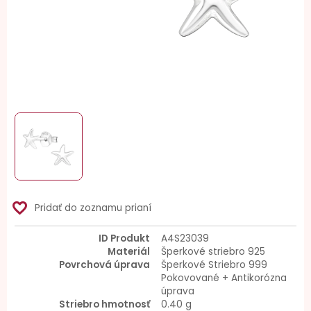
favorite_border
Pridať do zoznamu prianí
ID Produkt
A4S23039
Materiál
Šperkové striebro 925
Povrchová úprava
Šperkové Striebro 999
Pokovované + Antikorózna
úprava
Striebro hmotnosť
0.40 g