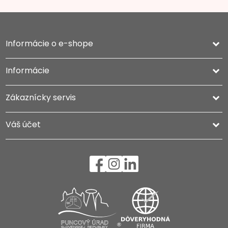
Informácie o e-shope
keyboard_arrow_down
Informácie

Zákaznícky servis

Váš účet
