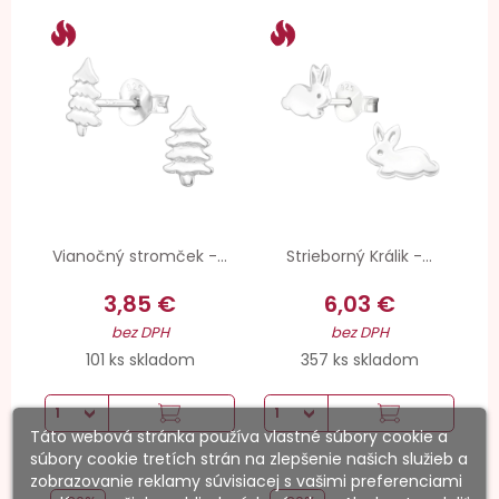
Vianočný stromček -...
Strieborný Králik -...
3,85 €
6,03 €
bez DPH
bez DPH
101 ks skladom
357 ks skladom
Táto webová stránka používa vlastné súbory cookie a
súbory cookie tretích strán na zlepšenie našich služieb a
zobrazovanie reklamy súvisiacej s vašimi preferenciami