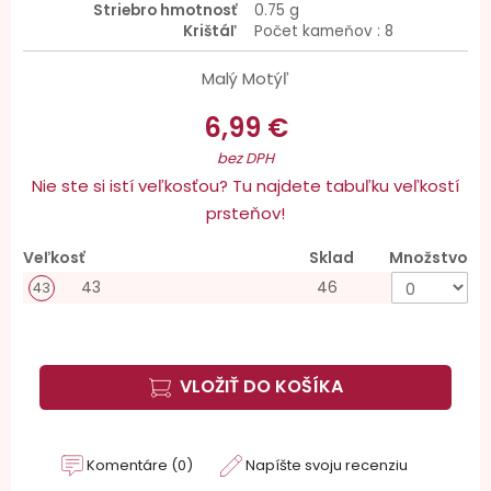
Striebro hmotnosť
0.75 g
Krištáľ
Počet kameňov : 8
Malý Motýľ
6,99 €
bez DPH
Nie ste si istí veľkosťou? Tu najdete tabuľku veľkostí
prsteňov!
Veľkosť
Sklad
Množstvo
43
46
43
VLOŽIŤ DO KOŠÍKA
Komentáre (0)
Napíšte svoju recenziu