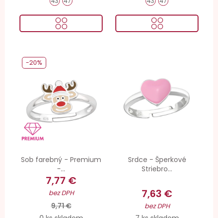
43
47
43
47
-20%
Sob farebný - Premium
Srdce - Šperkové
-...
Striebro...
7,77 €
7,63 €
bez DPH
9,71 €
bez DPH
0 ks skladom
7 ks skladom