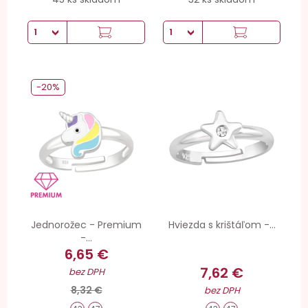
-20%
Jednorožec - Premium
Hviezda s krištáľom -...
-...
6,65 €
7,62 €
bez DPH
8,32 €
bez DPH