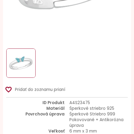
favorite_border
Pridať do zoznamu prianí
ID Produkt
A4S23475
Materiál
Šperkové striebro 925
Povrchová úprava
Šperkové Striebro 999
Pokovované + Antikorózna
úprava
Veľkosť
6 mm x 3 mm