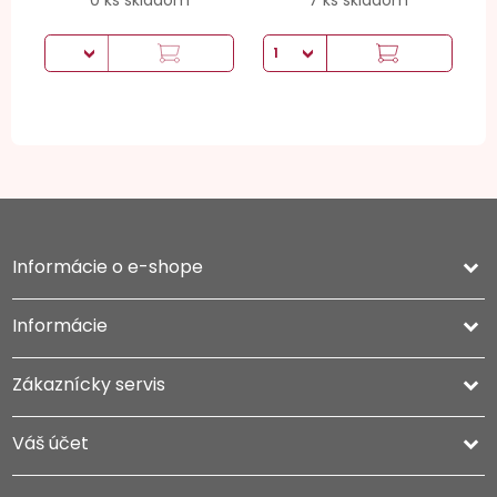
Informácie o e-shope
keyboard_arrow_down
Informácie

Zákaznícky servis

Váš účet
