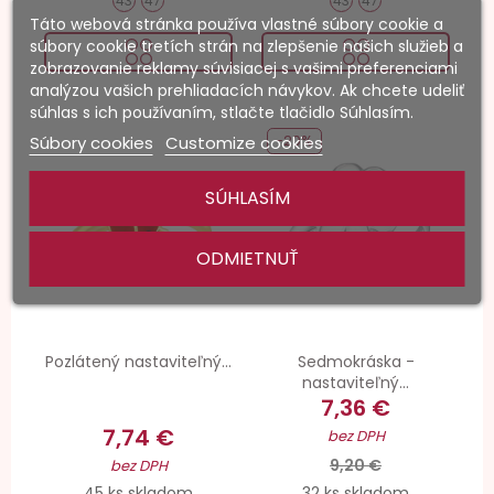
43
47
43
47
Táto webová stránka používa vlastné súbory cookie a
súbory cookie tretích strán na zlepšenie našich služieb a
zobrazovanie reklamy súvisiacej s vašimi preferenciami
analýzou vašich prehliadacích návykov. Ak chcete udeliť
súhlas s ich používaním, stlačte tlačidlo Súhlasím.
Súbory cookies
Customize cookies
-20%
SÚHLASÍM
ODMIETNUŤ
Pozlátený nastaviteľný...
Sedmokráska -
nastaviteľný...
7,36 €
7,74 €
bez DPH
9,20 €
bez DPH
45 ks skladom
32 ks skladom