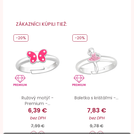
ZÁKAZNÍCI KÚPILI TIEŽ:
-20%
-20%
Ružový motýľ -
Baletka s krištáľmi -...
Premium -...
6,39 €
7,83 €
bez DPH
bez DPH
7,99 €
9,78 €