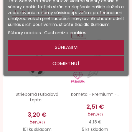
Táto webová stránka používa vlastné súbory cookie a
súbory cookie tretích strán na zlepšenie našich služieb a
zobrazovanie reklamy súvisiacej s vašimi preferenciami
analýzou vašich prehliadacích návykov. Ak chcete udeliť
súhlas s ich používaním, stlačte tlačidlo Súhlasím.
Súbory cookies
Customize cookies
-40%
SÚHLASÍM
ODMIETNUŤ
Strieborná Futbalová
Kométa - Premium* -...
Lopta...
2,51 €
3,20 €
bez DPH
4,18 €
bez DPH
101 ks skladom
5 ks skladom