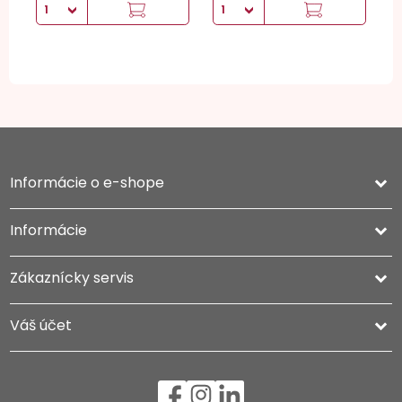
Informácie o e-shope
keyboard_arrow_down
Informácie

Zákaznícky servis

Váš účet
