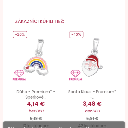
ZÁKAZNÍCI KÚPILI TIEŽ:
-20%
-40%
Dúha - Premium* -
Santa Klaus - Premium*
Šperkové...
-...
4,14 €
3,48 €
bez DPH
bez DPH
5,18 €
5,81 €
10 ks skladom
42 ks skladom