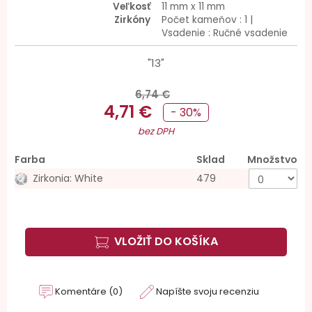
Veľkosť
11 mm x 11 mm
Zirkóny
Počet kameňov : 1 |
Vsadenie : Ručné vsadenie
"13"
6,74 €
4,71 €
- 30%
bez DPH
Farba
Sklad
Množstvo
Zirkonia: White
479
VLOŽIŤ DO KOŠÍKA
Komentáre (0)
Napíšte svoju recenziu