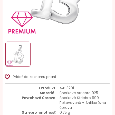
favorite_border
Pridať do zoznamu prianí
ID Produkt
A4S3201
Materiál
Šperkové striebro 925
Povrchová úprava
Šperkové Striebro 999
Pokovované + Antikorózna
úprava
Striebro hmotnosť
0.75 g