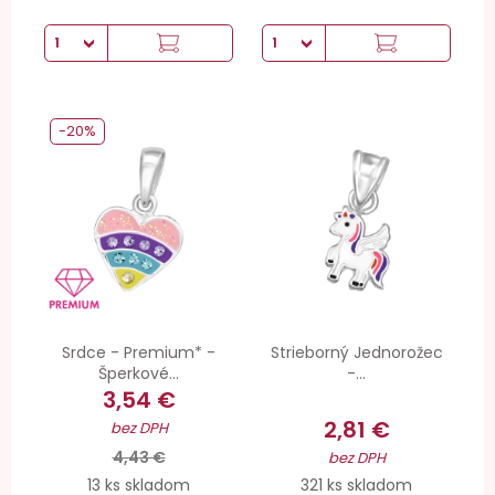
-20%
Srdce - Premium* -
Strieborný Jednorožec
Šperkové...
-...
3,54 €
2,81 €
bez DPH
4,43 €
bez DPH
13 ks skladom
321 ks skladom