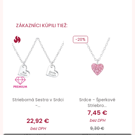
ZÁKAZNÍCI KÚPILI TIEŽ:
-20%
Strieborná Sestra v Srdci
Srdce - Šperkové
-...
Striebro...
7,45 €
22,92 €
bez DPH
9,30 €
bez DPH