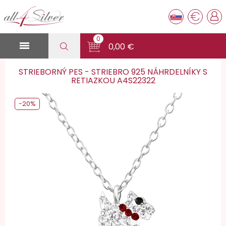
€
0

0,00 €
STRIEBORNÝ PES - STRIEBRO 925 NÁHRDELNÍKY S
RETIAZKOU A4S22322
-20%