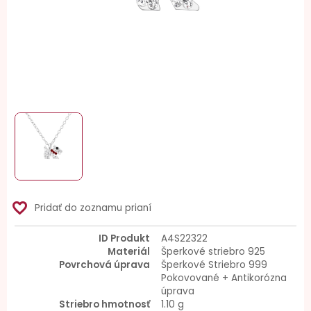
favorite_border
Pridať do zoznamu prianí
ID Produkt
A4S22322
Materiál
Šperkové striebro 925
Povrchová úprava
Šperkové Striebro 999
Pokovované + Antikorózna
úprava
Striebro hmotnosť
1.10 g