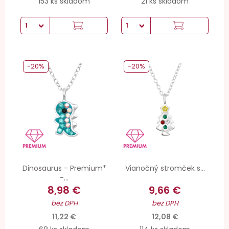
153 ks skladom
21 ks skladom
-20%
-20%
Dinosaurus - Premium*
Vianočný stromček s...
-...
8,98 €
9,66 €
bez DPH
bez DPH
11,22 €
12,08 €