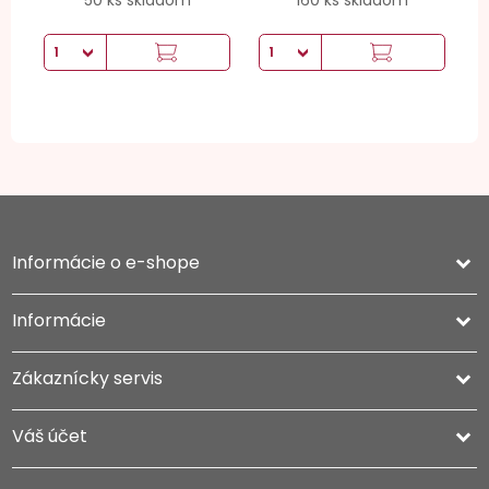
50 ks skladom
160 ks skladom
Informácie o e-shope
keyboard_arrow_down
Informácie

Zákaznícky servis

Váš účet
