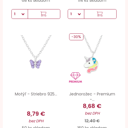
68 ks skladom
114 ks skladom
-30%
Motýľ - Striebro 925...
Jednorožec - Premium
-...
8,68 €
8,79 €
bez DPH
12,40 €
bez DPH