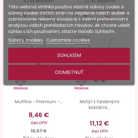
42 ks skladom
217 ks skladom
Táto webová stránka používa vlastné súbory cookie a
súbory cookie tretích strán na zlepšenie našich služieb a
zobrazovanie reklamy súvisiacej s vašimi preferenciami
analýzou vašich prehliadacích návykov. Ak chcete udeliť
súhlas s ich používaním, stlačte tlačidlo Súhlasím.
Súbory cookies
Customize cookies
-20%
NOVÉ
SÚHLASÍM
ODMIETNUŤ
Muffina - Premium -...
Motýľ s farebnými
krištáľmi...
8,46 €
11,12 €
bez DPH
10,57 €
bez DPH