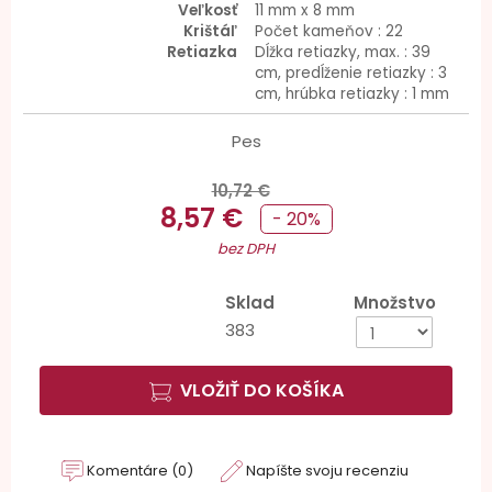
Veľkosť
11 mm x 8 mm
Krištáľ
Počet kameňov : 22
Retiazka
Dĺžka retiazky, max. : 39
cm, predĺženie retiazky : 3
cm, hrúbka retiazky : 1 mm
Pes
10,72 €
8,57 €
- 20%
bez DPH
Sklad
Množstvo
383
VLOŽIŤ DO KOŠÍKA
Komentáre (0)
Napíšte svoju recenziu