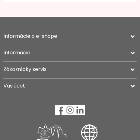
Informácie o e-shope
keyboard_arrow_down
Informácie

Zákaznícky servis

Váš účet
