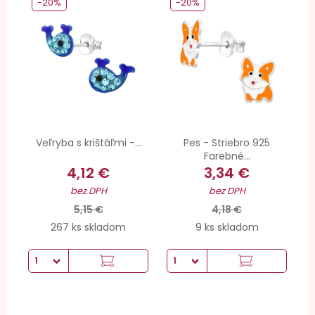
-20%
-20%
Veľryba s krištáľmi -...
Pes - Striebro 925
Farebné...
4,12 €
3,34 €
bez DPH
bez DPH
5,15 €
4,18 €
267 ks skladom
9 ks skladom