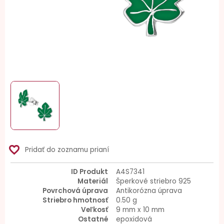
favorite_border
Pridať do zoznamu prianí
ID Produkt
A4S7341
Materiál
Šperkové striebro 925
Povrchová úprava
Antikorózna úprava
Striebro hmotnosť
0.50 g
Veľkosť
9 mm x 10 mm
Ostatné
epoxidová