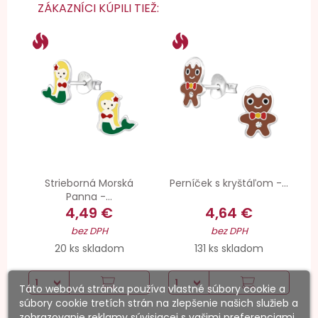
ZÁKAZNÍCI KÚPILI TIEŽ:
Strieborná Morská
Perníček s kryštáľom -...
Panna -...
4,49 €
4,64 €
bez DPH
bez DPH
20 ks skladom
131 ks skladom
Táto webová stránka používa vlastné súbory cookie a
súbory cookie tretích strán na zlepšenie našich služieb a
zobrazovanie reklamy súvisiacej s vašimi preferenciami