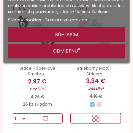
analýzou vašich prehliadacích návykov. Ak chcete udeliť
-30%
-20%
súhlas s ich používaním, stlačte tlačidlo Súhlasím.
Súbory cookies
Customize cookies
SÚHLASÍM
ODMIETNUŤ
Srdce - Šperkové
Strieborný Motýľ -
Striebro...
Striebro...
3,34 €
2,97 €
bez DPH
bez DPH
4,18 €
4,26 €
26 ks skladom