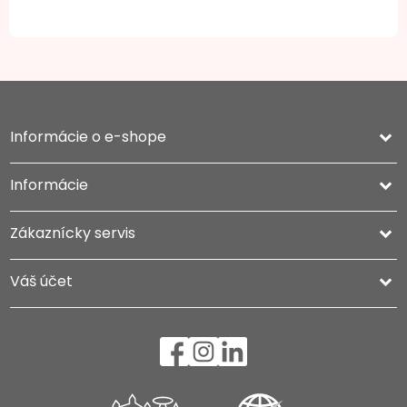
Informácie o e-shope
keyboard_arrow_down
Informácie

Zákaznícky servis

Váš účet
