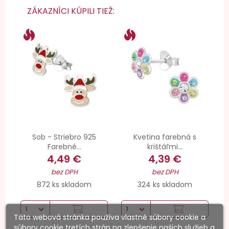
ZÁKAZNÍCI KÚPILI TIEŽ:
Sob - Striebro 925
Kvetina farebná s
Farebné...
krištáľmi...
4,49 €
4,39 €
bez DPH
bez DPH
872 ks skladom
324 ks skladom
Táto webová stránka používa vlastné súbory cookie a
súbory cookie tretích strán na zlepšenie našich služieb a