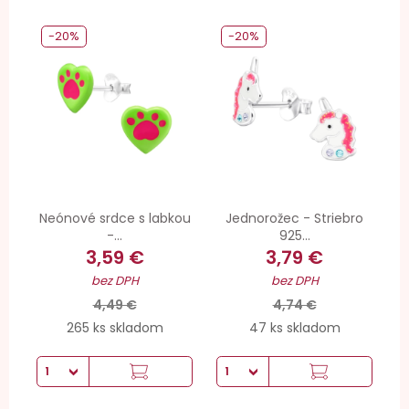
-20%
-20%
Neónové srdce s labkou
Jednorožec - Striebro
-...
925...
3,59 €
3,79 €
bez DPH
bez DPH
4,49 €
4,74 €
265 ks skladom
47 ks skladom