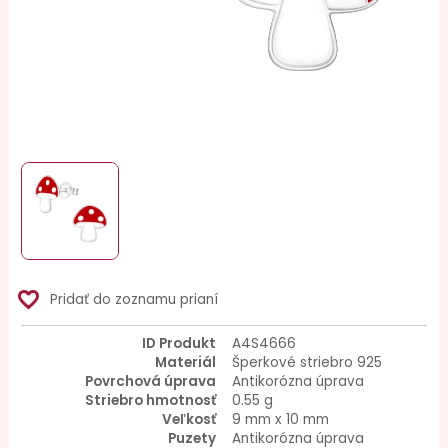
favorite_border
Pridať do zoznamu prianí
ID Produkt
A4S4666
Materiál
Šperkové striebro 925
Povrchová úprava
Antikorózna úprava
Striebro hmotnosť
0.55 g
Veľkosť
9 mm x 10 mm
Puzety
Antikorózna úprava