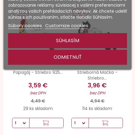
zobrazovanie reklamy súvisiacej s vašimi preferenciami
analýzou vašich prehliadacích návykov. Ak chcete udeliť
-20%
-20%
súhlas s ich používaním, stlačte tlačidlo Súhlasím.
Súbory cookies
Customize cookies
SÚHLASÍM
ODMIETNUŤ
Papagáj - Striebro 925...
Strieborná Mačka -
Striebro...
3,59 €
3,96 €
bez DPH
bez DPH
4,49 €
4,94 €
29 ks skladom
114 ks skladom