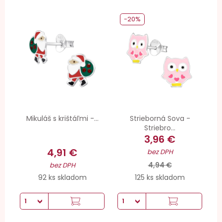
-20%
Mikuláš s krištáľmi -...
Strieborná Sova -
Striebro...
3,96 €
4,91 €
bez DPH
4,94 €
bez DPH
92 ks skladom
125 ks skladom