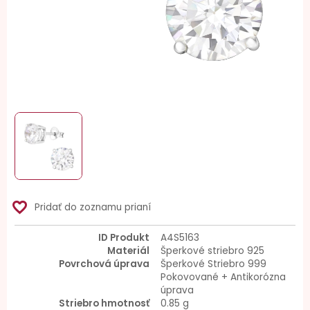
favorite_border
Pridať do zoznamu prianí
ID Produkt
A4S5163
Materiál
Šperkové striebro 925
Povrchová úprava
Šperkové Striebro 999
Pokovované + Antikorózna
úprava
Striebro hmotnosť
0.85 g