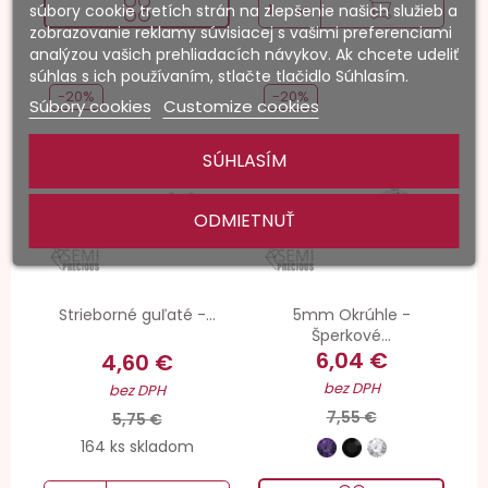
súbory cookie tretích strán na zlepšenie našich služieb a
zobrazovanie reklamy súvisiacej s vašimi preferenciami
analýzou vašich prehliadacích návykov. Ak chcete udeliť
súhlas s ich používaním, stlačte tlačidlo Súhlasím.
-20%
-20%
Súbory cookies
Customize cookies
SÚHLASÍM
ODMIETNUŤ
Strieborné guľaté -...
5mm Okrúhle -
Šperkové...
6,04 €
4,60 €
bez DPH
bez DPH
7,55 €
5,75 €
164 ks skladom