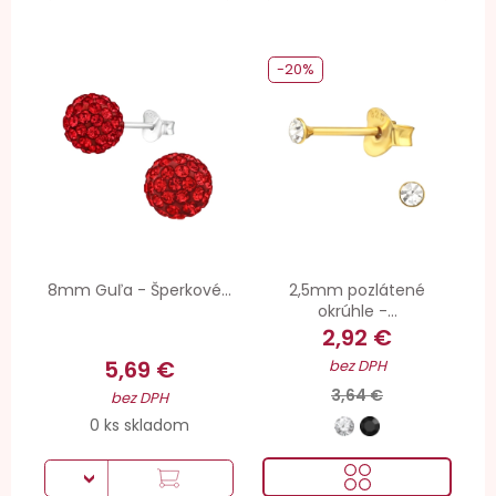
-20%
8mm Guľa - Šperkové...
2,5mm pozlátené
okrúhle -...
2,92 €
5,69 €
bez DPH
3,64 €
bez DPH
0 ks skladom