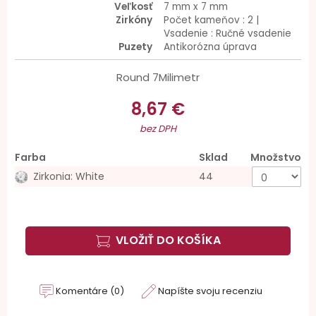
Veľkosť
7 mm x 7 mm
Zirkóny
Počet kameňov : 2 |
Vsadenie : Ručné vsadenie
Puzety
Antikorózna úprava
Round 7Milimetr
8,67 €
bez DPH
Farba
Sklad
Množstvo
Zirkonia: White
44
VLOŽIŤ DO KOŠÍKA
Komentáre (0)
Napíšte svoju recenziu