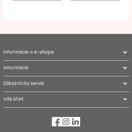
Informácie o e-shope
keyboard_arrow_down
Informácie

Zákaznícky servis

Váš účet
