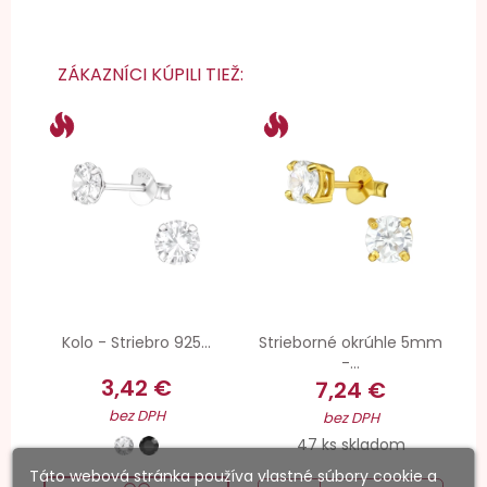
ZÁKAZNÍCI KÚPILI TIEŽ:
Kolo - Striebro 925...
Strieborné okrúhle 5mm
-...
3,42 €
7,24 €
bez DPH
bez DPH
47 ks skladom
Táto webová stránka používa vlastné súbory cookie a