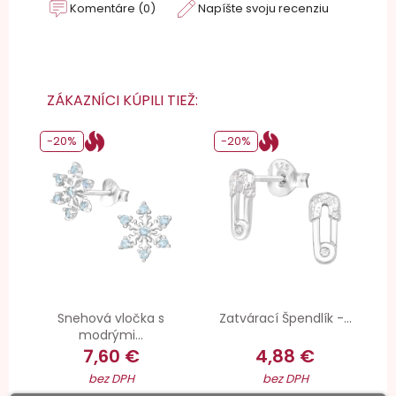
Komentáre (0)
Napíšte svoju recenziu
ZÁKAZNÍCI KÚPILI TIEŽ:
-20%
-20%
Snehová vločka s
Zatvárací Špendlík -...
modrými...
7,60 €
4,88 €
bez DPH
bez DPH