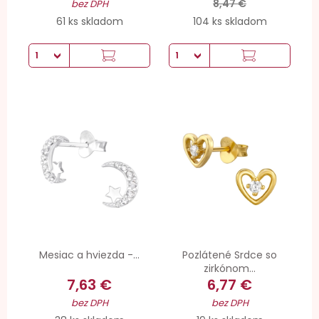
8,47 €
bez DPH
61 ks skladom
104 ks skladom
Mesiac a hviezda -...
Pozlátené Srdce so
zirkónom...
7,63 €
6,77 €
bez DPH
bez DPH