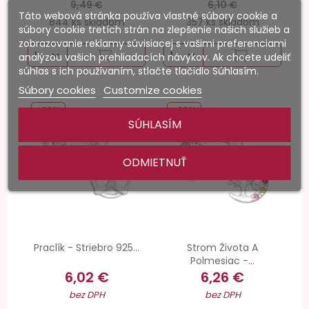
9,49 €
6,10 €
Táto webová stránka používa vlastné súbory cookie a
844 ks skladom
357 ks skladom
súbory cookie tretích strán na zlepšenie našich služieb a
zobrazovanie reklamy súvisiacej s vašimi preferenciami
analýzou vašich prehliadacích návykov. Ak chcete udeliť
súhlas s ich používaním, stlačte tlačidlo Súhlasím.
Súbory cookies
Customize cookies
-20%
-20%
SÚHLASÍM
ODMIETNUŤ
Praclík - Striebro 925...
Strom Života A
Polmesiac -...
6,02 €
6,26 €
bez DPH
bez DPH