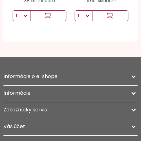
38 ks skladom
19 ks skladom
Informácie o e-shope
keyboard_arrow_down
Informácie

Zákaznícky servis

Váš účet
