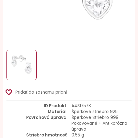
favorite_border
Pridať do zoznamu prianí
ID Produkt
A4S17578
Materiál
Šperkové striebro 925
Povrchová úprava
Šperkové Striebro 999
Pokovované + Antikorózna
úprava
Striebro hmotnosť
0.55 g