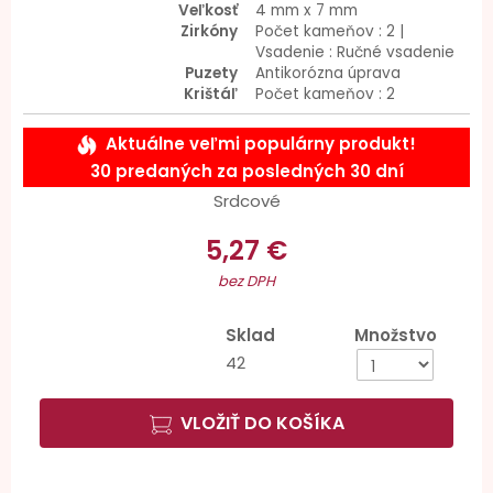
Veľkosť
4 mm x 7 mm
Zirkóny
Počet kameňov : 2 |
Vsadenie : Ručné vsadenie
Puzety
Antikorózna úprava
Krištáľ
Počet kameňov : 2
Aktuálne veľmi populárny produkt!
30 predaných za posledných 30 dní
Srdcové
5,27 €
bez DPH
Sklad
Množstvo
42
VLOŽIŤ DO KOŠÍKA