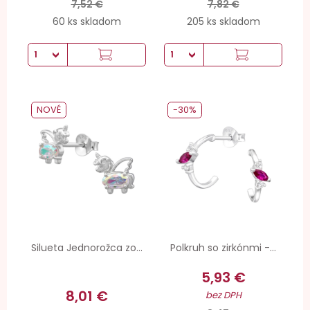
7,52 €
7,82 €
60 ks skladom
205 ks skladom
NOVÉ
-30%
Silueta Jednorožca zo...
Polkruh so zirkónmi -...
5,93 €
8,01 €
bez DPH