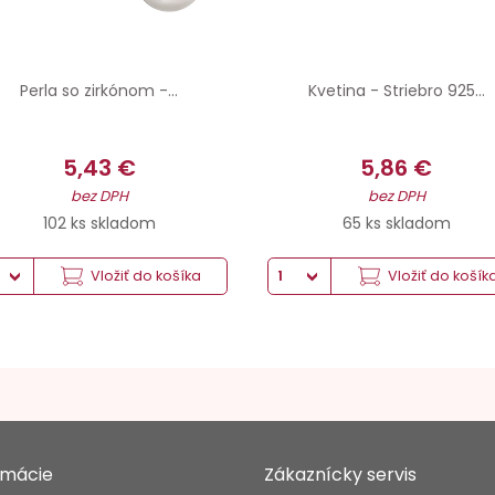
Perla so zirkónom -...
Kvetina - Striebro 925...
5,43 €
5,86 €
bez DPH
bez DPH
102 ks skladom
65 ks skladom
Vložiť do košíka
Vložiť do košík
rmácie
Zákaznícky servis