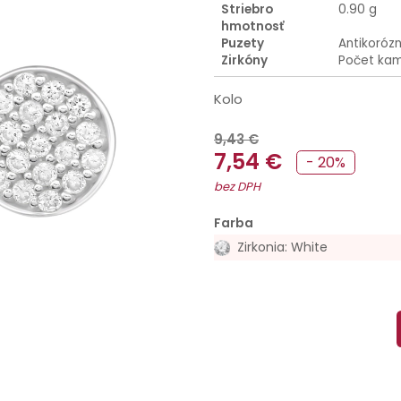
Striebro
0.90 g
hmotnosť
Puzety
Antikoróz
Zirkóny
Počet kam
Kolo
9,43 €
7,54 €
- 20%
bez DPH
Farba
Zirkonia: White