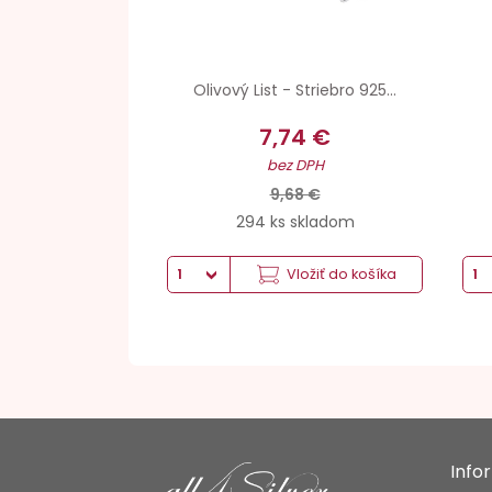
Olivový List - Striebro 925...
7,74 €
bez DPH
9,68 €
294 ks skladom
Vložiť do košíka
Info