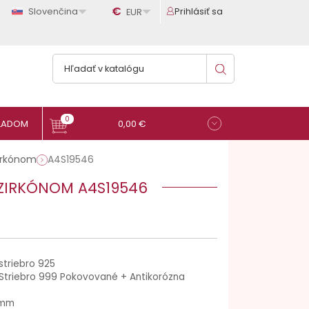

€

Slovenčina
Prihlásiť sa
EUR
0
0,00 €
irkónom
A4S19546
 ZIRKÓNOM A4S19546
striebro 925
Striebro 999 Pokovované + Antikorózna
 mm