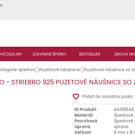
ás
ategórie šperkov
Puzetové náušnice
Puzetové náušnice so z
KO - STRIEBRO 925 PUZETOVÉ NÁUŠNICE SO
favorite_border
Pridať do zoznamu prianí
ID Produkt
A4S19546
Materiál
Šperkové 
Povrchová
Šperkové 
úprava
úprava
Veľkosť
8 mm x 8