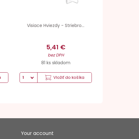
Visiace Hviezdy - Striebro...
5,41 €
bez DPH
81 ks skladom
a
Vložiť do košíka
Your account