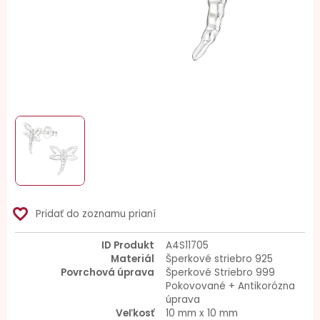
favorite_border
Pridať do zoznamu prianí
ID Produkt
A4S11705
Materiál
Šperkové striebro 925
Povrchová úprava
Šperkové Striebro 999
Pokovované + Antikorózna
úprava
Veľkosť
10 mm x 10 mm