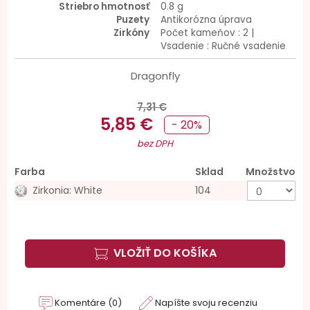
Striebro hmotnosť
0.8 g
Puzety
Antikorózna úprava
Zirkóny
Počet kameňov : 2 |
Vsadenie : Ručné vsadenie
Dragonfly
7,31 €
5,85 €
- 20%
bez DPH
Farba
Sklad
Množstvo
Zirkonia: White
104
VLOŽIŤ DO KOŠÍKA
Komentáre (0)
Napíšte svoju recenziu