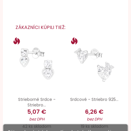
ZÁKAZNÍCI KÚPILI TIEŽ:
Strieborné Srdce -
Srdcové - Striebro 925...
Striebro...
5,07 €
6,26 €
bez DPH
bez DPH
42 ks skladom
19 ks skladom