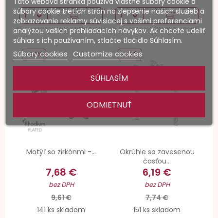
Táto webová stránka používa vlastné súbory cookie a
súbory cookie tretích strán na zlepšenie našich služieb a
zobrazovanie reklamy súvisiacej s vašimi preferenciami
analýzou vašich prehliadacích návykov. Ak chcete udeliť
súhlas s ich používaním, stlačte tlačidlo Súhlasím.
Súbory cookies
Customize cookies
-20%
-20%
SÚHLASÍM
ODMIETNUŤ
Motýľ so zirkónmi -...
Okrúhle so zavesenou
časťou...
7,68 €
6,19 €
bez DPH
bez DPH
9,61 €
7,74 €
141 ks skladom
151 ks skladom