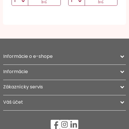
Informácie o e-shope
keyboard_arrow_down
Informácie

Zákaznícky servis

Váš účet
