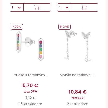
-20%
NOVÉ
Palička s farebnými...
Motýle na retiazke -...
5,70 €
10,84 €
bez DPH
7,12 €
bez DPH
116 ks skladom
2 ks skladom