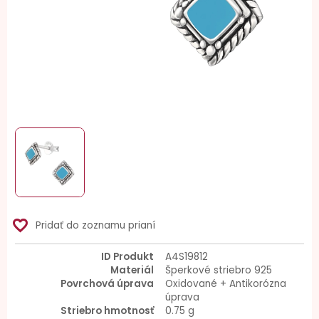
favorite_border
Pridať do zoznamu prianí
ID Produkt
A4S19812
Materiál
Šperkové striebro 925
Povrchová úprava
Oxidované + Antikorózna
úprava
Striebro hmotnosť
0.75 g