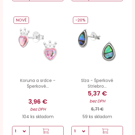
NOVÉ
-20%
Koruna a srdce -
Slza - Šperkové
Šperkové...
Striebro...
5,37 €
3,96 €
bez DPH
6,71 €
bez DPH
104 ks skladom
59 ks skladom