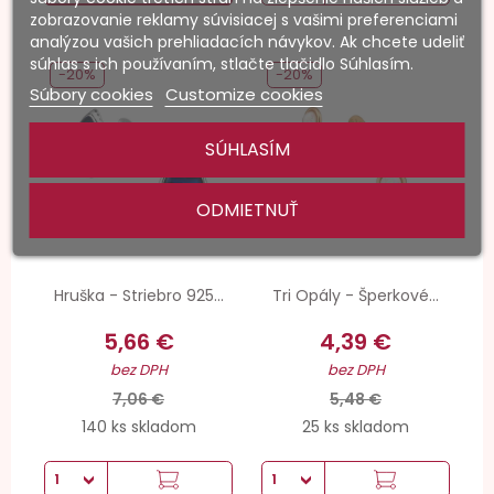
zobrazovanie reklamy súvisiacej s vašimi preferenciami
analýzou vašich prehliadacích návykov. Ak chcete udeliť
súhlas s ich používaním, stlačte tlačidlo Súhlasím.
-20%
-20%
Súbory cookies
Customize cookies
SÚHLASÍM
ODMIETNUŤ
Hruška - Striebro 925...
Tri Opály - Šperkové...
5,66 €
4,39 €
bez DPH
bez DPH
7,06 €
5,48 €
140 ks skladom
25 ks skladom