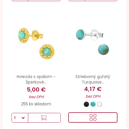
Hviezda s opálom -
Strieborný guľatý
Šperkové...
Turquoise...
4,17 €
5,00 €
bez DPH
bez DPH
255 ks skladom