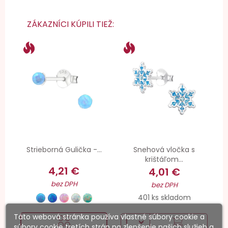
ZÁKAZNÍCI KÚPILI TIEŽ:
Strieborná Gulička -...
Snehová vločka s
krištáľom...
4,21 €
4,01 €
bez DPH
bez DPH
401 ks skladom
Táto webová stránka používa vlastné súbory cookie a
súbory cookie tretích strán na zlepšenie našich služieb a