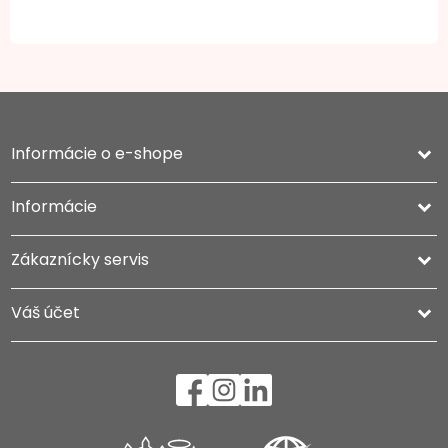
Informácie o e-shope
keyboard_arrow_down
Informácie

Zákaznícky servis

Váš účet
