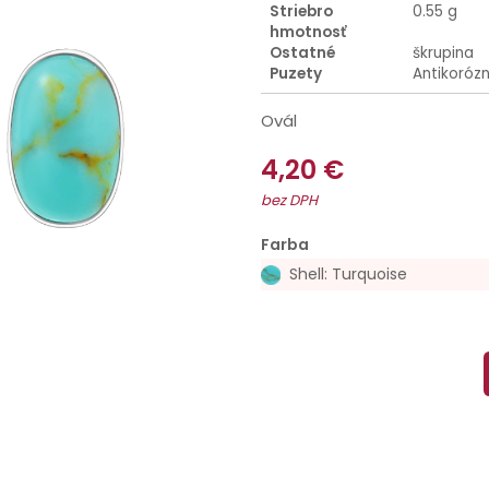
Striebro
0.55 g
hmotnosť
Ostatné
škrupina
Puzety
Antikoróz
Ovál
4,20 €
bez DPH
Farba
Shell: Turquoise