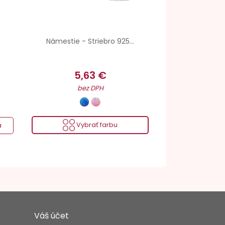
Námestie - Striebro 925...
5,63 €
bez DPH
Vybrať farbu
a
Váš účet