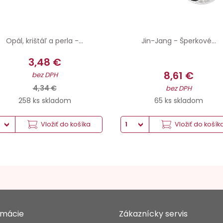
Opál, krištáľ a perla -...
Jin-Jang - Šperkové...
3,48 €
8,61 €
bez DPH
4,34 €
bez DPH
258 ks skladom
65 ks skladom
Vložiť do košíka
Vložiť do košík
rmácie
Zákaznícky servis