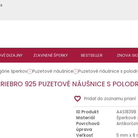
ás
górie šperkov
Puzetové náušnice
Puzetové náušnice s polo
STRIEBRO 925 PUZETOVÉ NÁUŠNICE S POLO
favorite_border
Pridať do zoznamu prianí
ID Produkt
A4S18398
Materiál
Šperkové 
Povrchová
Antikoróz
úprava
Veľkosť
5 mm x 8