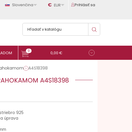

€

Slovenčina
Prihlásiť sa
EUR
0
0,00 €
drahokamom
A4S18398
DRAHOKAMOM A4S18398
striebro 925
na úprava
 mm