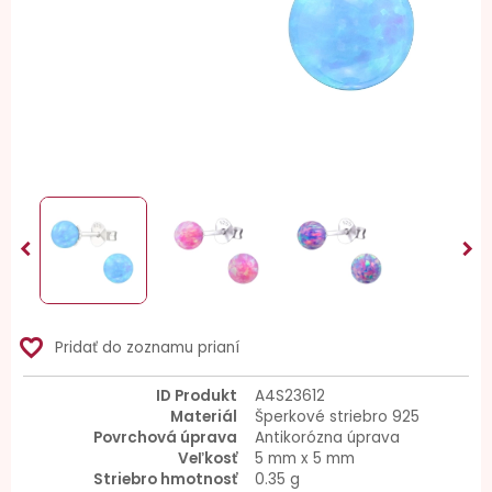


favorite_border
Pridať do zoznamu prianí
ID Produkt
A4S23612
Materiál
Šperkové striebro 925
Povrchová úprava
Antikorózna úprava
Veľkosť
5 mm x 5 mm
Striebro hmotnosť
0.35 g