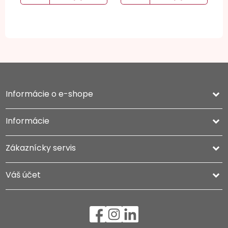
Informácie o e-shope
keyboard_arrow_down
Informácie

Zákaznícky servis

Váš účet
