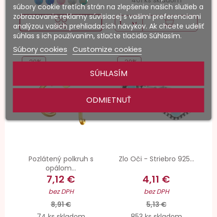
401 ks skladom
súbory cookie tretích strán na zlepšenie našich služieb a
zobrazovanie reklamy súvisiacej s vašimi preferenciami
analýzou vašich prehliadacích návykov. Ak chcete udeliť
súhlas s ich používaním, stlačte tlačidlo Súhlasím.
Súbory cookies
Customize cookies
-20%
-20%
SÚHLASÍM
ODMIETNUŤ
Pozlátený polkruh s
Zlo Oči - Striebro 925...
opálom...
7,12 €
4,11 €
bez DPH
bez DPH
8,91 €
5,13 €
74 ks skladom
853 ks skladom