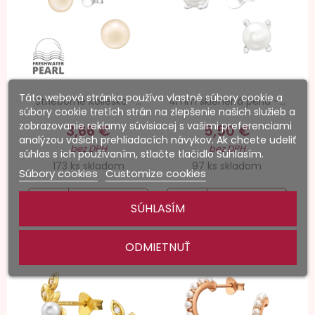
Táto webová stránka používa vlastné súbory cookie a
Strieborné Koliesko -...
4mm sklenená perla -...
súbory cookie tretích strán na zlepšenie našich služieb a
zobrazovanie reklamy súvisiacej s vašimi preferenciami
3,66 €
5,50 €
analýzou vašich prehliadacích návykov. Ak chcete udeliť
bez DPH
bez DPH
súhlas s ich používaním, stlačte tlačidlo Súhlasím.
173 ks skladom
97 ks skladom
Súbory cookies
Customize cookies
SÚHLASÍM
ODMIETNUŤ
-20%
-30%