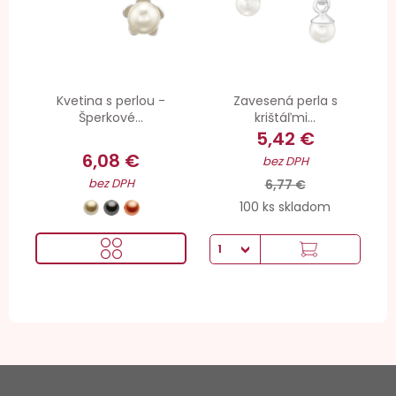
Kvetina s perlou -
Zavesená perla s
Šperkové...
krištáľmi...
5,42 €
6,08 €
bez DPH
bez DPH
6,77 €
100 ks skladom