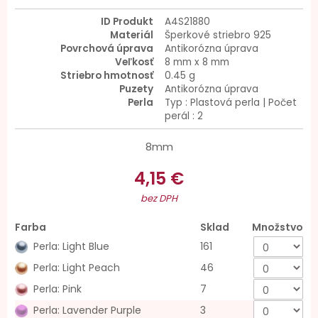
ID Produkt
A4S21880
Materiál
Šperkové striebro 925
Povrchová úprava
Antikorózna úprava
Veľkosť
8 mm x 8 mm
Striebro hmotnosť
0.45 g
Puzety
Antikorózna úprava
Perla
Typ : Plastová perla | Počet
perál : 2
8mm
4,15 €
bez DPH
Farba
Sklad
Množstvo
Perla: Light Blue
161
Perla: Light Peach
46
Perla: Pink
7
Perla: Lavender Purple
3