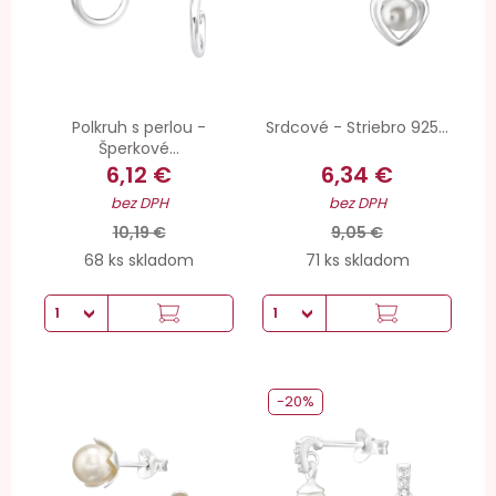
Polkruh s perlou -
Srdcové - Striebro 925...
Šperkové...
6,12 €
6,34 €
bez DPH
bez DPH
10,19 €
9,05 €
68 ks skladom
71 ks skladom
-20%