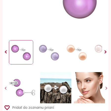


favorite_border
Pridať do zoznamu prianí