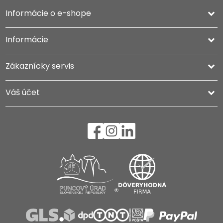
Informácie o e-shope
keyboard_arrow_down
Informácie

Zákaznícky servis

Váš účet
