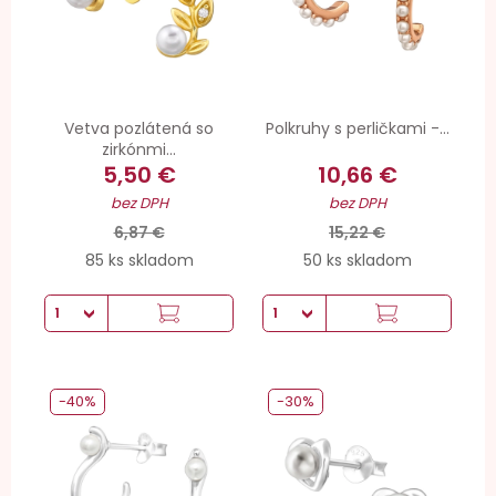
Vetva pozlátená so
Polkruhy s perličkami -...
zirkónmi...
5,50 €
10,66 €
bez DPH
bez DPH
6,87 €
15,22 €
85 ks skladom
50 ks skladom
-40%
-30%