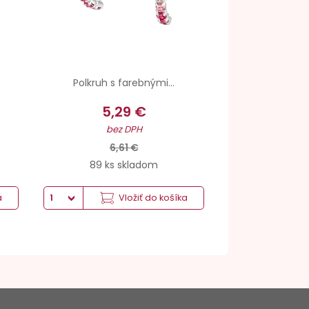
Polkruh s farebnými...
5,29 €
bez DPH
6,61 €
89 ks skladom
a
Vložiť do košíka