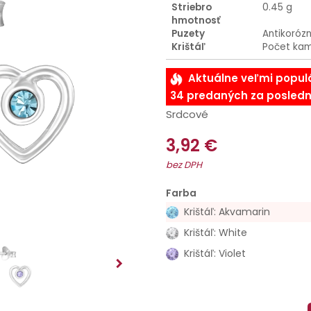
Striebro
0.45 g
hmotnosť
Puzety
Antikoróz
Krištáľ
Počet kam
Aktuálne veľmi popul
34 predaných za posledn
Srdcové
3,92 €
bez DPH
Farba
Krištáľ: Akvamarin
Krištáľ: White
Krištáľ: Violet
