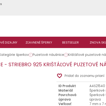
ás
Kategórie šperkov
Puzetové náušnice
Krištáľové puzetové n
E - STRIEBRO 925 KRIŠTÁĽOVÉ PUZETOVÉ N
favorite_border
Pridať do zoznamu prianí
ID Produkt
A4S21540
Materiál
Šperkové 
Povrchová
Šperkové 
úprava
úprava
Veľkosť
7 mm x 7