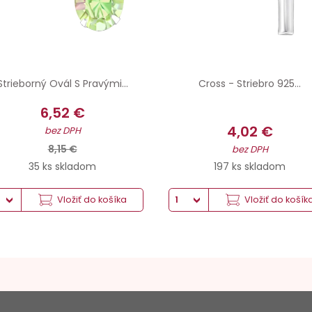
Strieborný Ovál S Pravými...
Cross - Striebro 925...
6,52 €
4,02 €
bez DPH
8,15 €
bez DPH
35 ks skladom
197 ks skladom
Vložiť do košíka
Vložiť do košík