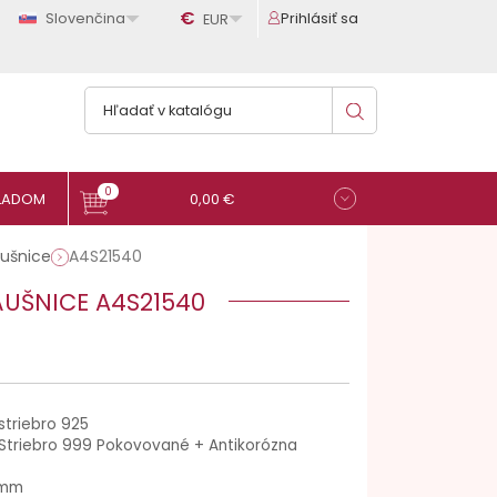

€

Slovenčina
Prihlásiť sa
EUR
0
0,00 €
áušnice
A4S21540
ÁUŠNICE A4S21540
striebro 925
Striebro 999 Pokovované + Antikorózna
 mm