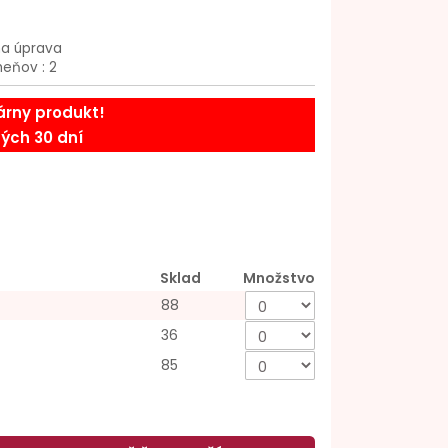
na úprava
eňov : 2
árny produkt!
ých 30 dní
Sklad
Množstvo
88
36
85