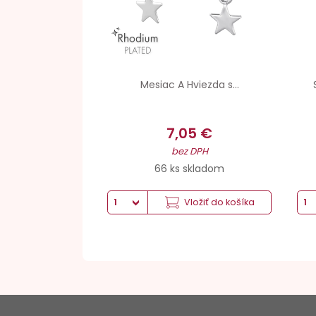
Mesiac A Hviezda s...
7,05 €
bez DPH
66 ks skladom
Vložiť do košíka