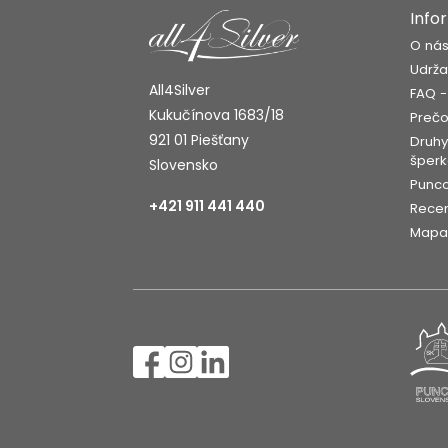
Info
O ná
Udrža
All4Silver
FAQ -
Kukučínova 1683/18
Prečo
921 01 Piešťany
Druhy
šperk
Slovensko
Punco
+421 911 441 440
Recen
Mapa 