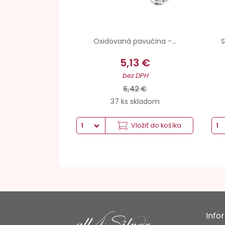
Oxidovaná pavučina -...
S
5,13 €
bez DPH
6,42 €
37 ks skladom
Vložiť do košíka
Info