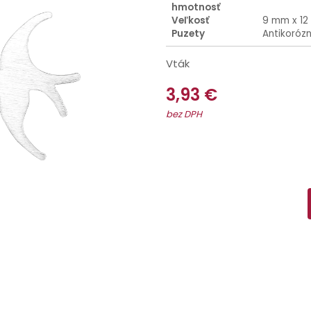
hmotnosť
Veľkosť
9 mm x 1
Puzety
Antikoróz
Vták
3,93 €
bez DPH