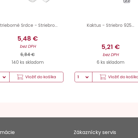
trieborné Srdce - Striebro...
Kaktus - Striebro 925...
5,48 €
5,21 €
bez DPH
6,84 €
bez DPH
140 ks skladom
6 ks skladom
Vložiť do košíka
Vložiť do košík
rmácie
Zákaznícky servis