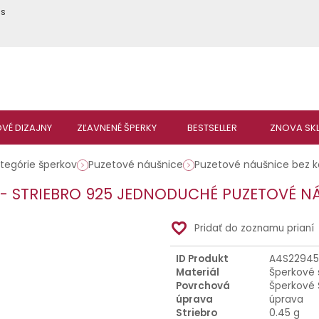
ás
tegórie šperkov
Puzetové náušnice
Puzetové náušnice bez
 - STRIEBRO 925 JEDNODUCHÉ PUZETOVÉ N
favorite_border
Pridať do zoznamu prianí
ID Produkt
A4S22945
Materiál
Šperkové 
Povrchová
Šperkové 
úprava
úprava
Striebro
0.45 g