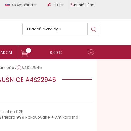

€

Slovenčina
Prihlásiť sa
EUR
0
0,00 €
 kameňov
A4S22945
ÁUŠNICE A4S22945
striebro 925
Striebro 999 Pokovované + Antikorózna