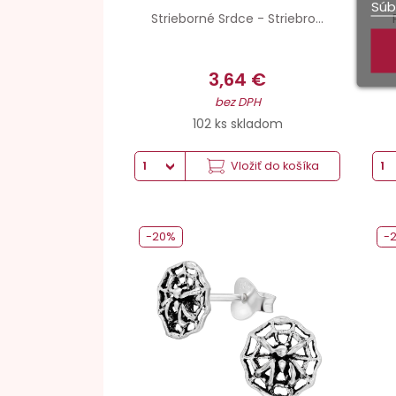
Súb
Strieborné Srdce - Striebro...
3,64 €
bez DPH
102 ks skladom
Vložiť do košíka
-20%
-
Striebro hmotnosť
Povrchová úprava
Šperkové striebro 925
Oxidované + Antikorózna úprava
7.5 mm x 7.5 mm
Antikorózna úprava