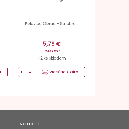
Polovica Obruč - Striebro...
5,79 €
bez DPH
42 ks skladom
a
Vložiť do košíka
Váš účet