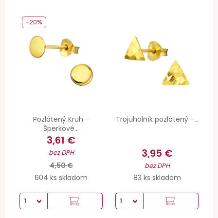
-20%
Pozlátený Kruh -
Trojuholník pozlátený -...
Šperkové...
3,61 €
3,95 €
bez DPH
4,50 €
bez DPH
604 ks skladom
83 ks skladom