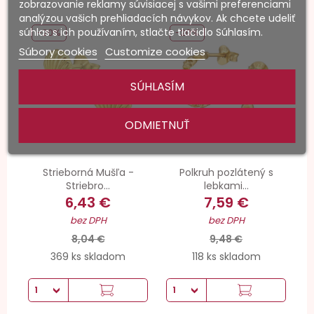
zobrazovanie reklamy súvisiacej s vašimi preferenciami
analýzou vašich prehliadacích návykov. Ak chcete udeliť
súhlas s ich používaním, stlačte tlačidlo Súhlasím.
-20%
-20%
Súbory cookies
Customize cookies
SÚHLASÍM
ODMIETNUŤ
Strieborná Mušľa -
Polkruh pozlátený s
Striebro...
lebkami...
6,43 €
7,59 €
bez DPH
bez DPH
8,04 €
9,48 €
369 ks skladom
118 ks skladom