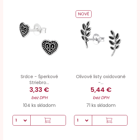
NOVÉ
Srdce - Šperkové
Olivové listy oxidované
Striebro...
-...
3,33 €
5,44 €
bez DPH
bez DPH
104 ks skladom
71 ks skladom