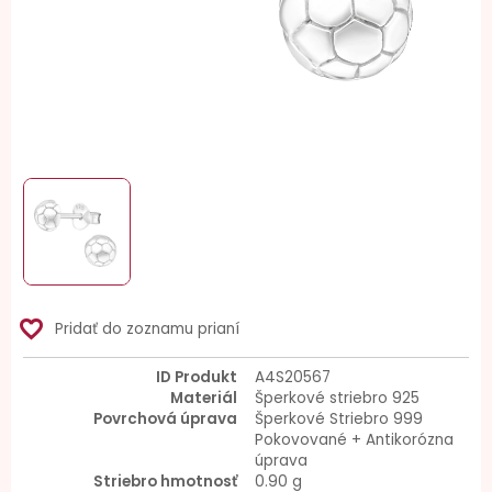
favorite_border
Pridať do zoznamu prianí
ID Produkt
A4S20567
Materiál
Šperkové striebro 925
Povrchová úprava
Šperkové Striebro 999
Pokovované + Antikorózna
úprava
Striebro hmotnosť
0.90 g