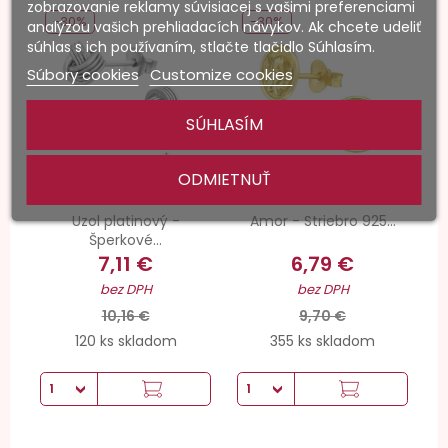
zobrazovanie reklamy súvisiacej s vašimi preferenciami
-30%
-30%
analýzou vašich prehliadacích návykov. Ak chcete udeliť
súhlas s ich používaním, stlačte tlačidlo Súhlasím.
Súbory cookies
Customize cookies
SÚHLASÍM
ODMIETNUŤ
Uzol platinový -
Amor - Striebro 925...
Šperkové...
7,11 €
6,79 €
bez DPH
bez DPH
10,16 €
9,70 €
120 ks skladom
355 ks skladom