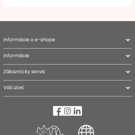
Informácie o e-shope
keyboard_arrow_down
Informácie

Zákaznícky servis

Váš účet
