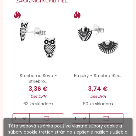
ZÁKAZNÍCI KÚPILI TIEŽ:
Strieborná Sova -
Etnický - Striebro 925...
Striebro...
3,36 €
3,74 €
bez DPH
bez DPH
63 ks skladom
80 ks skladom
Táto webová stránka používa vlastné súbory cookie a
súbory cookie tretích strán na zlepšenie našich služieb a