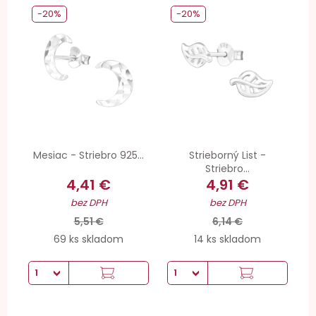
-20%
-20%
Mesiac - Striebro 925...
Strieborný List -
Striebro...
4,41 €
4,91 €
bez DPH
bez DPH
5,51 €
6,14 €
69 ks skladom
14 ks skladom