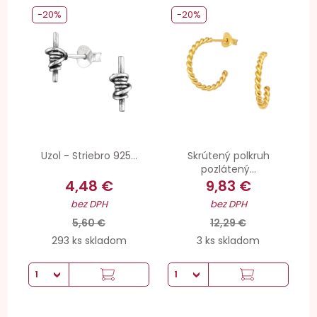
-20%
-20%
Uzol - Striebro 925...
Skrútený polkruh
pozlátený...
4,48 €
9,83 €
bez DPH
bez DPH
5,60 €
12,29 €
293 ks skladom
3 ks skladom