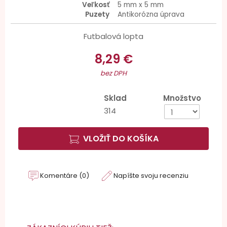
Veľkosť
5 mm x 5 mm
Puzety
Antikorózna úprava
Futbalová lopta
8,29 €
bez DPH
Sklad
Množstvo
314
VLOŽIŤ DO KOŠÍKA
Komentáre (0)
Napíšte svoju recenziu