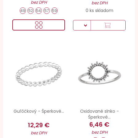
bez DPH
bez DPH
0 ks skladom
49
52
54
57
59
Guľôčkový - Šperkové...
Oxidované slnko -
Šperkové...
6,46 €
12,29 €
bez DPH
bez DPH