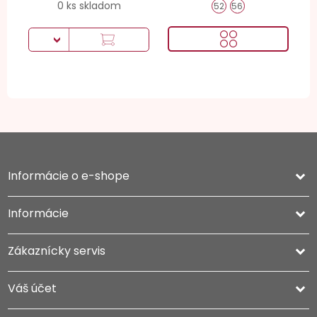
0 ks skladom
52
56
Informácie o e-shope
keyboard_arrow_down
Informácie

Zákaznícky servis

Váš účet
