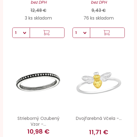
bez DPH
bez DPH
12,48 €
9,43 €
3 ks skladom
76 ks skladom
Strieborný Ozubený
Dvojfarebná Včela -...
Vzor -...
10,98 €
11,71 €