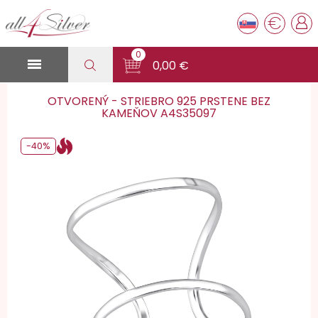
€
0

0,00 €
OTVORENÝ - STRIEBRO 925 PRSTENE BEZ
KAMEŇOV A4S35097
-40%