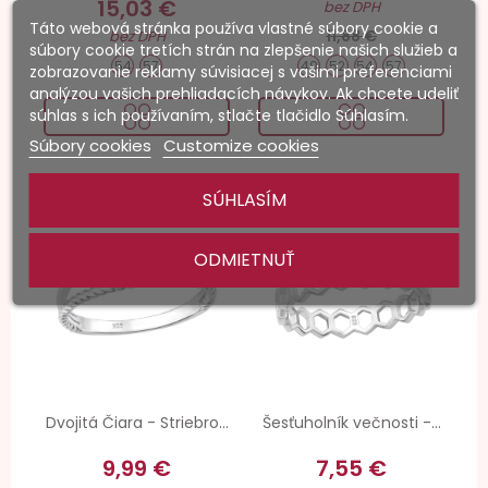
15,03 €
bez DPH
Táto webová stránka používa vlastné súbory cookie a
11,88 €
bez DPH
súbory cookie tretích strán na zlepšenie našich služieb a
54
57
49
52
54
57
zobrazovanie reklamy súvisiacej s vašimi preferenciami
analýzou vašich prehliadacích návykov. Ak chcete udeliť
súhlas s ich používaním, stlačte tlačidlo Súhlasím.
Súbory cookies
Customize cookies
SÚHLASÍM
-20%
-20%
ODMIETNUŤ
Dvojitá Čiara - Striebro...
Šesťuholník večnosti -...
9,99 €
7,55 €