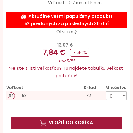
Veľkosť
0.7 mm x 1.5 mm
Aktuálne veľmi populárny produkt!
52 predaných za posledných 30 dní
Otvorený
13,07 €
7,84 €
- 40%
bez DPH
Nie ste si istí veľkosťou? Tu najdete tabuľku veľkostí
prsteňov!
Veľkosť
Sklad
Množstvo
53
72
53
VLOŽIŤ DO KOŠÍKA