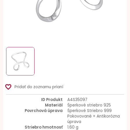
favorite_border
Pridať do zoznamu prianí
ID Produkt
A4S35097
Materiál
Šperkové striebro 925
Povrchová úprava
Šperkové Striebro 999
Pokovované + Antikorózna
úprava
Striebro hmotnosť
1.60 g