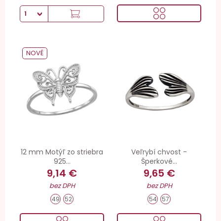
NOVÉ
12 mm Motýľ zo striebra
Veľrybí chvost -
925...
Šperkové...
9,14 €
9,65 €
bez DPH
bez DPH
49
52
54
57