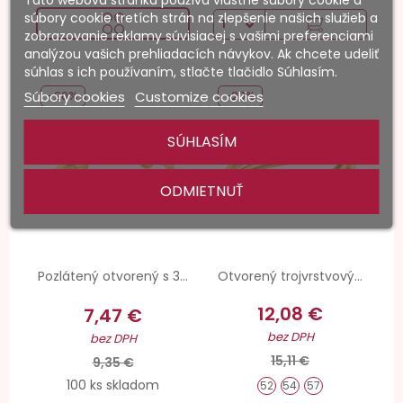
súbory cookie tretích strán na zlepšenie našich služieb a
zobrazovanie reklamy súvisiacej s vašimi preferenciami
analýzou vašich prehliadacích návykov. Ak chcete udeliť
súhlas s ich používaním, stlačte tlačidlo Súhlasím.
Súbory cookies
Customize cookies
-20%
-20%
SÚHLASÍM
ODMIETNUŤ
Pozlátený otvorený s 3...
Otvorený trojvrstvový...
12,08 €
7,47 €
bez DPH
bez DPH
15,11 €
9,35 €
100 ks skladom
52
54
57