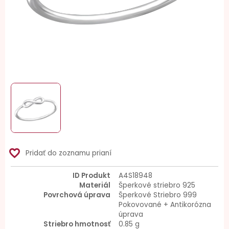
favorite_border
Pridať do zoznamu prianí
ID Produkt
A4S18948
Materiál
Šperkové striebro 925
Povrchová úprava
Šperkové Striebro 999
Pokovované + Antikorózna
úprava
Striebro hmotnosť
0.85 g