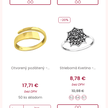
-20%
Otvorený pozlátený -...
Strieborná Kvetina -...
8,78 €
17,71 €
bez DPH
10,98 €
bez DPH
50 ks skladom
52
54
57