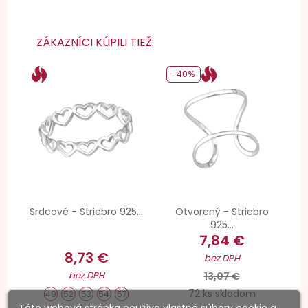
ZÁKAZNÍCI KÚPILI TIEŽ:
-40%
Srdcové - Striebro 925...
Otvorený - Striebro
925...
7,84 €
8,73 €
bez DPH
bez DPH
13,07 €
72 ks skladom
49
52
53
54
57
Táto webová stránka používa vlastné súbory cookie a