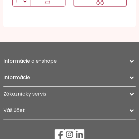
Informácie o e-shope
keyboard_arrow_down
Informácie

Zákaznícky servis

Váš účet
