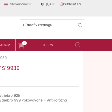

€

Slovenčina
Prihlásiť sa
EUR
0
0,00 €
9939
4S19939
striebro 925
Striebro 999 Pokovované + Antikorózna