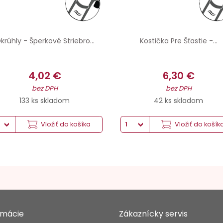
krúhly - Šperkové Striebro...
Kostička Pre Šťastie -...
4,02 €
6,30 €
bez DPH
bez DPH
133 ks skladom
42 ks skladom
Vložiť do košíka
Vložiť do košík
rmácie
Zákaznícky servis