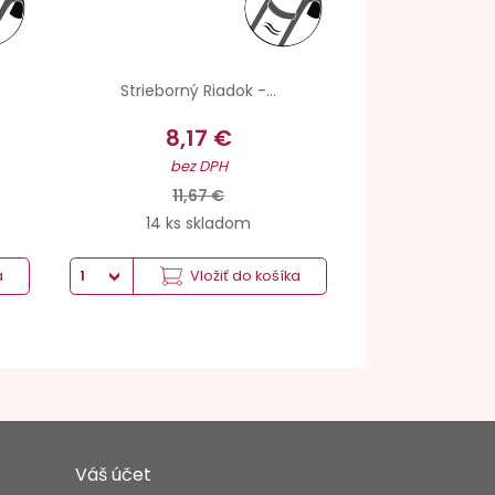
Strieborný Riadok -...
8,17 €
bez DPH
11,67 €
14 ks skladom
a
Vložiť do košíka
Váš účet