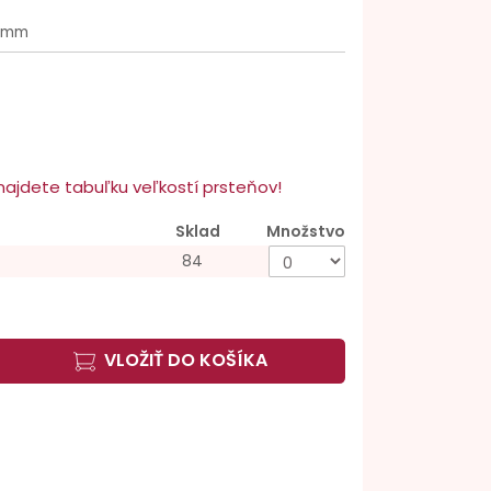
1 mm
u najdete tabuľku veľkostí prsteňov!
Sklad
Množstvo
84
VLOŽIŤ DO KOŠÍKA