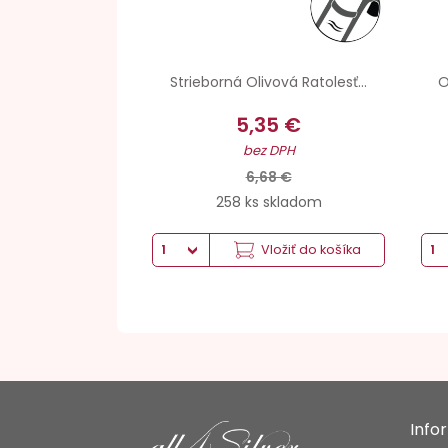
Strieborná Olivová Ratolesť...
O
5,35 €
bez DPH
6,68 €
258 ks skladom
Vložiť do košíka
Info