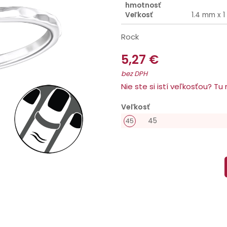
hmotnosť
Veľkosť
1.4 mm x 
Rock
5,27 €
bez DPH
Nie ste si istí veľkosťou? T
Veľkosť
45
45