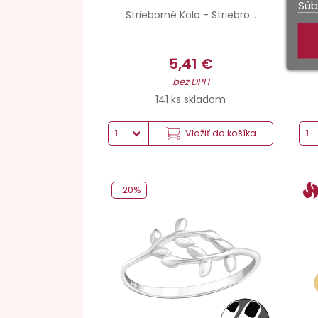
Súb
Strieborné Kolo - Striebro...
5,41 €
bez DPH
141 ks skladom
Vložiť do košíka
-20%
Striebro hmotnosť
Povrchová úprava
Šperkové striebro 925
Šperkové Striebro 999 Pokovované + Antikorózna úprava