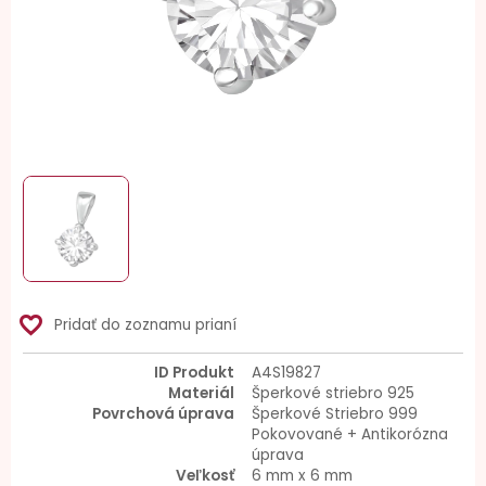
favorite_border
Pridať do zoznamu prianí
ID Produkt
A4S19827
Materiál
Šperkové striebro 925
Povrchová úprava
Šperkové Striebro 999
Pokovované + Antikorózna
úprava
Veľkosť
6 mm x 6 mm