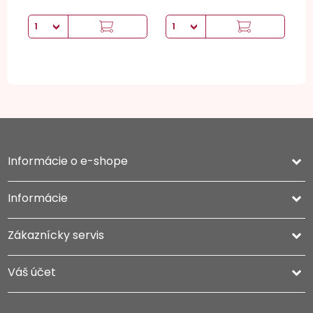
Informácie o e-shope
keyboard_arrow_down
Informácie

Zákaznícky servis

Váš účet
