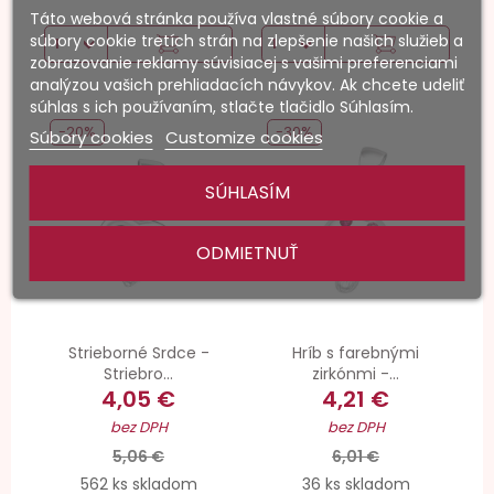
Táto webová stránka používa vlastné súbory cookie a
súbory cookie tretích strán na zlepšenie našich služieb a
zobrazovanie reklamy súvisiacej s vašimi preferenciami
analýzou vašich prehliadacích návykov. Ak chcete udeliť
súhlas s ich používaním, stlačte tlačidlo Súhlasím.
-20%
-30%
Súbory cookies
Customize cookies
SÚHLASÍM
ODMIETNUŤ
Strieborné Srdce -
Hríb s farebnými
Striebro...
zirkónmi -...
4,05 €
4,21 €
bez DPH
bez DPH
5,06 €
6,01 €
562 ks skladom
36 ks skladom