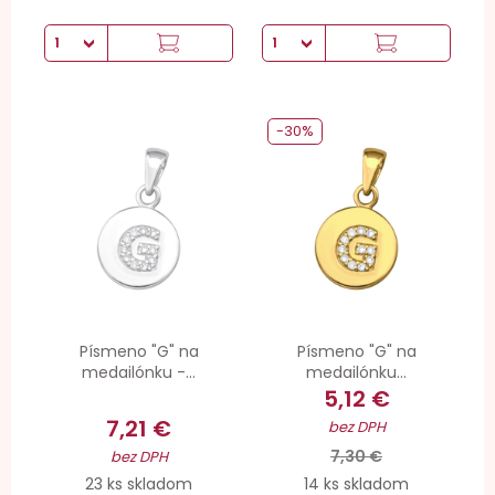
-30%
Písmeno "G" na
Písmeno "G" na
medailónku -...
medailónku...
5,12 €
7,21 €
bez DPH
7,30 €
bez DPH
23 ks skladom
14 ks skladom