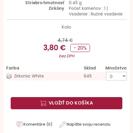
Striebro hmotnosť
0.45 g
Zirkóny
Počet kameňov : 1 |
Vsadenie : Ručné vsadenie
Kolo
4,74 €
3,80 €
- 20%
bez DPH
Farba
Sklad
Množstvo
Zirkonia: White
645
VLOŽIŤ DO KOŠÍKA
Komentáre (0)
Napíšte svoju recenziu