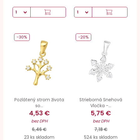
-30%
-20%
Pozlátený strom života
Strieborná Snehová
so...
Vločka -...
4,53 €
5,75 €
bez DPH
bez DPH
6,46 €
7,18 €
23 ks skladom
524 ks skladom