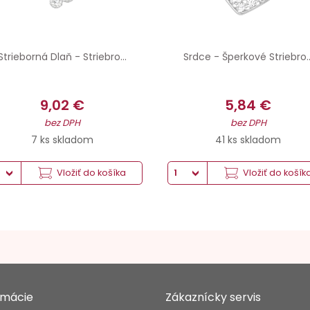
Strieborná Dlaň - Striebro...
Srdce - Šperkové Striebro..
9,02 €
5,84 €
bez DPH
bez DPH
7 ks skladom
41 ks skladom
Vložiť do košíka
Vložiť do košík
rmácie
Zákaznícky servis