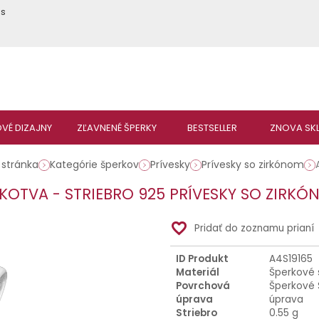
ás
stránka
Kategórie šperkov
Prívesky
Prívesky so zirkónom
KOTVA - STRIEBRO 925 PRÍVESKY SO ZIRKÓ
favorite_border
Pridať do zoznamu prianí
ID Produkt
A4S19165
Materiál
Šperkové 
Povrchová
Šperkové 
úprava
úprava
Striebro
0.55 g