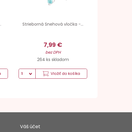
.
Strieborná Snehová vločka -...
7,99 €
bez DPH
264 ks skladom
a
Vložiť do košíka
Váš účet