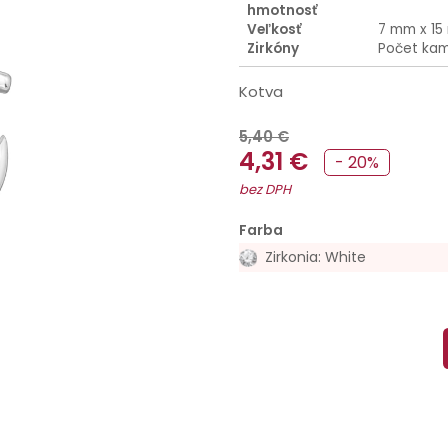
hmotnosť
Veľkosť
7 mm x 1
Zirkóny
Počet kam
Kotva
5,40 €
4,31 €
- 20%
bez DPH
Farba
Zirkonia: White