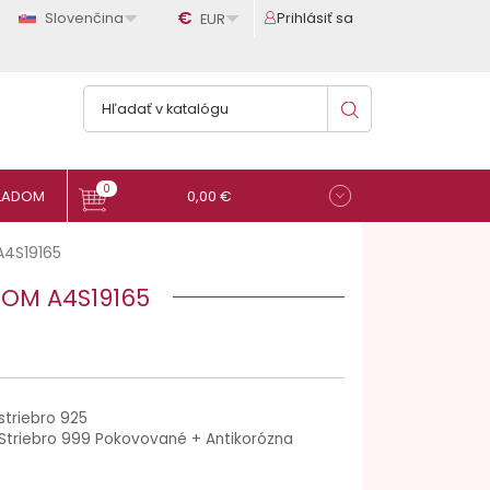

€

Slovenčina
Prihlásiť sa
EUR
0
0,00 €
A4S19165
NOM A4S19165
striebro 925
Striebro 999 Pokovované + Antikorózna