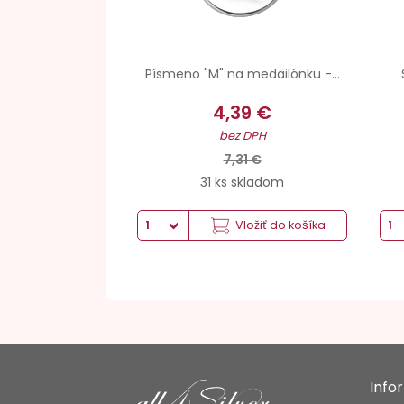
Písmeno "M" na medailónku -...
4,39 €
bez DPH
7,31 €
31 ks skladom
Vložiť do košíka
Info