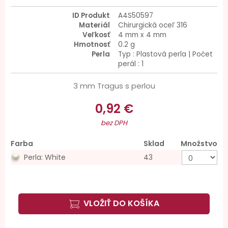
ID Produkt
A4S50597
Materiál
Chirurgická oceľ 316
Veľkosť
4 mm x 4 mm
Hmotnosť
0.2 g
Perla
Typ : Plastová perla | Počet
perál : 1
3 mm Tragus s perlou
0,92 €
bez DPH
Farba
Sklad
Množstvo
Perla: White
43
VLOŽIŤ DO KOŠÍKA