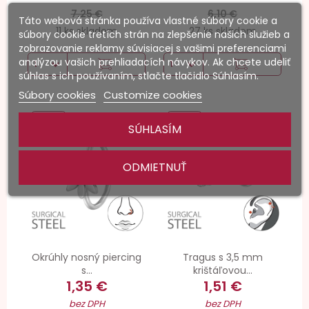
7,25 €
6,10 €
Táto webová stránka používa vlastné súbory cookie a
11 ks skladom
27 ks skladom
súbory cookie tretích strán na zlepšenie našich služieb a
zobrazovanie reklamy súvisiacej s vašimi preferenciami
analýzou vašich prehliadacích návykov. Ak chcete udeliť
súhlas s ich používaním, stlačte tlačidlo Súhlasím.
Súbory cookies
Customize cookies
NOVÉ
NOVÉ
SÚHLASÍM
ODMIETNUŤ
Okrúhly nosný piercing
Tragus s 3,5 mm
s...
krištáľovou...
1,35 €
1,51 €
bez DPH
bez DPH