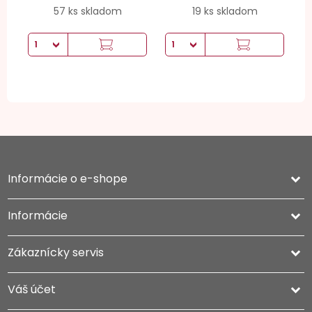
57 ks skladom
19 ks skladom
Informácie o e-shope
keyboard_arrow_down
Informácie

Zákaznícky servis

Váš účet
