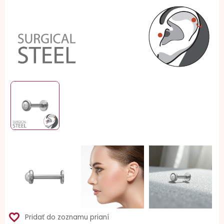
favorite_border
Pridať do zoznamu prianí