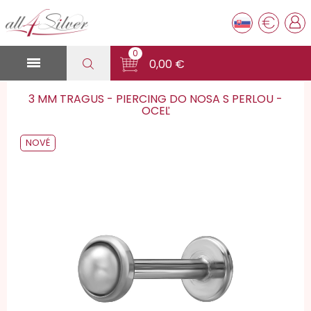
€
0

0,00 €
3 MM TRAGUS - PIERCING DO NOSA S PERLOU -
OCEĽ
NOVÉ