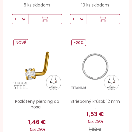
5 ks skladom
10 ks skladom
NOVÉ
-20%
Pozlátený piercing do
Strieborný krúžok 12 mm
nosa...
-...
1,53 €
1,46 €
bez DPH
1,92 €
bez DPH