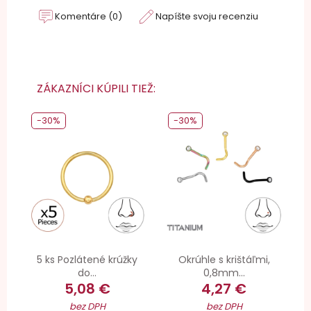
Komentáre (0)
Napíšte svoju recenziu
ZÁKAZNÍCI KÚPILI TIEŽ:
-30%
-30%
5 ks Pozlátené krúžky
Okrúhle s krištáľmi,
do...
0,8mm...
5,08 €
4,27 €
bez DPH
bez DPH