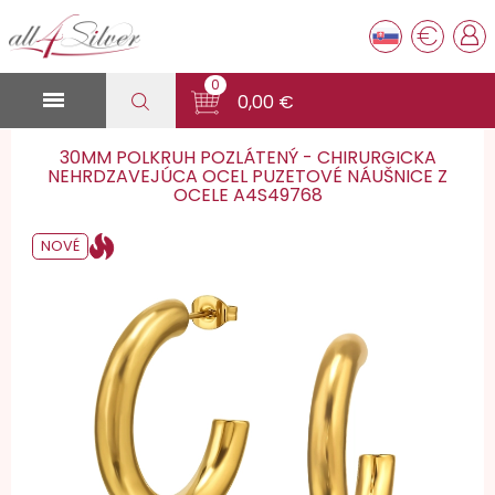
€
0

0,00 €
30MM POLKRUH POZLÁTENÝ - CHIRURGICKA
NEHRDZAVEJÚCA OCEL PUZETOVÉ NÁUŠNICE Z
OCELE A4S49768
NOVÉ