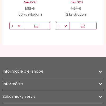
bez DPH
bez DPH
1,32 €
1,24 €
100 ks skladom
12 ks skladom
Informácie o e-shope
keyboard_arrow_down
Informácie

Zákaznícky servis
