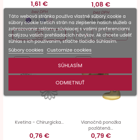
1,61 €
1,08 €
bez DPH
bez DPH
Táto webová stránka používa vlastné súbory cookie a
155 ks skladom
súbory cookie tretích strán na zlepšenie našich služieb a
zobrazovanie reklamy súvisiacej s vašimi preferenciami
analýzou vašich prehliadacích návykov. Ak chcete udeliť
súhlas s ich používaním, stlačte tlačidlo Súhlasím.
Súbory cookies
Customize cookies
-30%
-40%
SÚHLASÍM
ODMIETNUŤ
Kvetina - Chirurgicka...
Vianočná ponožka
pozlátená...
0,76 €
0,79 €