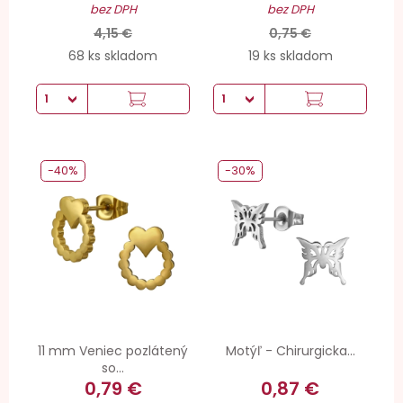
bez DPH
bez DPH
4,15 €
0,75 €
68 ks skladom
19 ks skladom
-40%
-30%
11 mm Veniec pozlátený
Motýľ - Chirurgicka...
so...
0,79 €
0,87 €