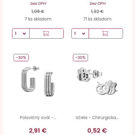
bez DPH
bez DPH
1,08 €
1,32 €
7 ks skladom
71 ks skladom
-30%
-30%
Polovičný ovál -...
Včela - Chirurgicka...
2,91 €
0,52 €