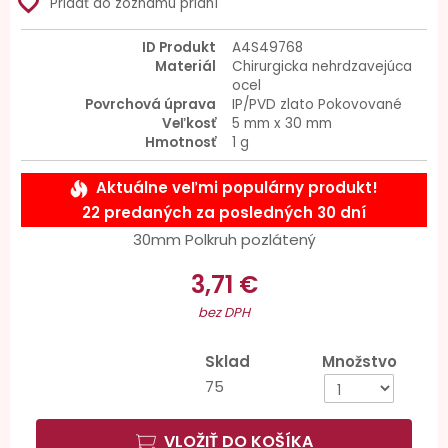
favorite_border
Pridať do zoznamu prianí
ID Produkt
A4S49768
Materiál
Chirurgicka nehrdzavejúca
ocel
Povrchová úprava
IP/PVD zlato Pokovované
Veľkosť
5 mm x 30 mm
Hmotnosť
1 g
Aktuálne veľmi populárny produkt!
22 predaných za posledných 30 dní
30mm Polkruh pozlátený
3,71 €
bez DPH
Sklad
Množstvo
75
VLOŽIŤ DO KOŠÍKA