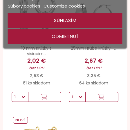
Súbory cookies
Customize cookies
SÚHLASÍM
ODMIETNUŤ
10 mm Krúžky s
25mm Hrubé krúžky -...
visiacim...
2,02 €
2,67 €
bez DPH
bez DPH
2,53 €
3,35 €
61 ks skladom
64 ks skladom
NOVÉ