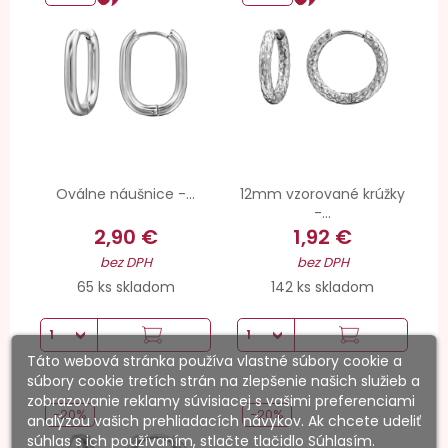
Oválne náušnice -...
12mm vzorované krúžky
-...
2,90 €
1,92 €
bez DPH
bez DPH
65 ks skladom
142 ks skladom
Táto webová stránka používa vlastné súbory cookie a
súbory cookie tretích strán na zlepšenie našich služieb a
zobrazovanie reklamy súvisiacej s vašimi preferenciami
-20%
-20%
analýzou vašich prehliadacích návykov. Ak chcete udeliť
súhlas s ich používaním, stlačte tlačidlo Súhlasím.