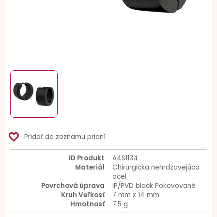
favorite_border
Pridať do zoznamu prianí
ID Produkt
A4S1134
Materiál
Chirurgicka nehrdzavejúca
ocel
Povrchová úprava
IP/PVD black Pokovované
Kruh Veľkosť
7 mm x 14 mm
Hmotnosť
7.5 g