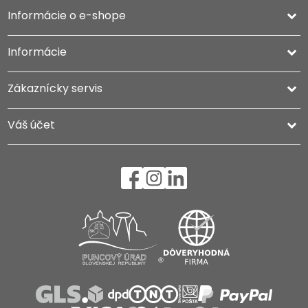
Informácie o e-shope
keyboard_arrow_down
Informácie

Zákaznícky servis

Váš účet
