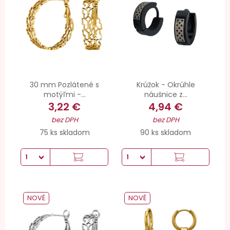
30 mm Pozlátené s
Krúžok - Okrúhle
motýľmi -...
náušnice z...
3,22 €
4,94 €
bez DPH
bez DPH
75 ks skladom
90 ks skladom
NOVÉ
NOVÉ