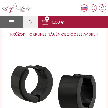
€
0

0,00 €
KRÚŽOK - OKRÚHLE NÁUŠNICE Z OCELE A4S1134