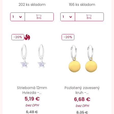
202 ks skladom
166 ks skladom
-20%
-20%
Strieborná 12mm
Pozlatený zavesený
Hviezda -...
kruh -...
5,19 €
6,68 €
bez DPH
bez DPH
6,48 €
8,35 €