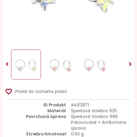


favorite_border
Pridať do zoznamu prianí
ID Produkt
A4S13871
Materiál
Šperkové striebro 925
Povrchová úprava
Šperkové Striebro 999
Pokovované + Antikorózna
úprava
Striebro hmotnosť
0.50 g