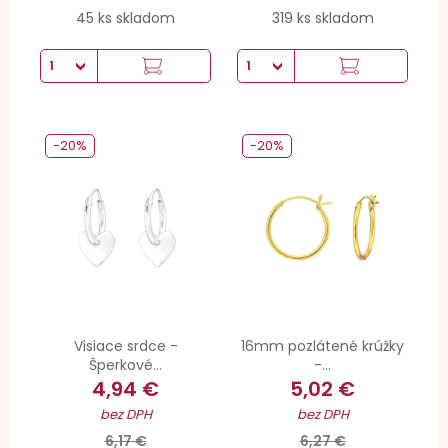
45 ks skladom
319 ks skladom
-20%
-20%
Visiace srdce -
16mm pozlátené krúžky
Šperkové...
-...
4,94 €
5,02 €
bez DPH
bez DPH
6,17 €
6,27 €