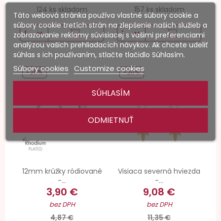
124 ks skladom
157 ks skladom
Táto webová stránka používa vlastné súbory cookie a
súbory cookie tretích strán na zlepšenie našich služieb a
zobrazovanie reklamy súvisiacej s vašimi preferenciami
analýzou vašich prehliadacích návykov. Ak chcete udeliť
súhlas s ich používaním, stlačte tlačidlo Súhlasím.
Súbory cookies
Customize cookies
-20%
-20%
SÚHLASÍM
ODMIETNUŤ
12mm krúžky ródiované
Visiaca severná hviezda
-...
-...
3,90 €
9,08 €
bez DPH
bez DPH
4,87 €
11,35 €