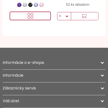
52 ks skladom
Informácie o e-shope
keyboard_arrow_down
Informácie

Zákaznícky servis

Váš účet
