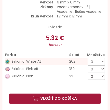
Veľkosť
6 mm x 6 mm
Zirkóny
Počet kameňov : 2 |
Vsadenie : Ručné vsadenie
Kruh Veľkosť
1.2 mm x 12 mm
Hviezda
5,32 €
bez DPH
Farba
Sklad
Množstvo
Zirkónia: White AB
202
Zirkónia: Pink AB
189
Zirkónia: Pink
22
VLOŽIŤ DO KOŠÍKA