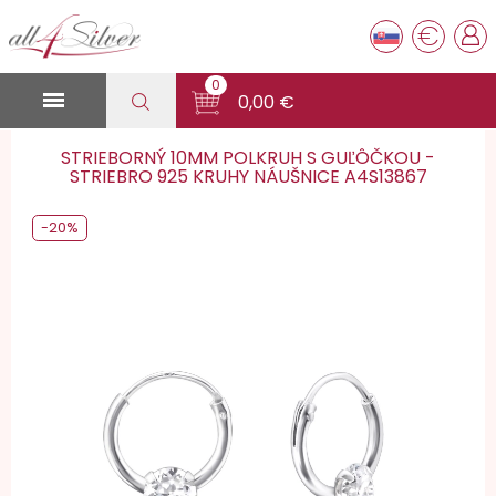
€
0

0,00 €
STRIEBORNÝ 10MM POLKRUH S GUĽÔČKOU -
STRIEBRO 925 KRUHY NÁUŠNICE A4S13867
-20%