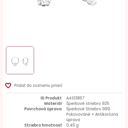
favorite_border
Pridať do zoznamu prianí
ID Produkt
A4S13867
Materiál
Šperkové striebro 925
Povrchová úprava
Šperkové Striebro 999
Pokovované + Antikorózna
úprava
Striebro hmotnosť
0.45 g