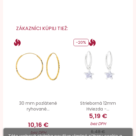
ZÁKAZNÍCI KÚPILI TIEŽ:
-20%
30 mm pozlátené
Strieborná 12mm
ryhované...
Hviezda -...
5,19 €
10,16 €
bez DPH
6,48 €
bez DPH