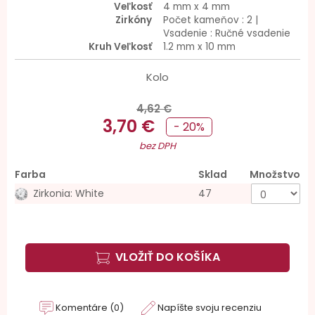
Veľkosť
4 mm x 4 mm
Zirkóny
Počet kameňov : 2 |
Vsadenie : Ručné vsadenie
Kruh Veľkosť
1.2 mm x 10 mm
Kolo
4,62 €
3,70 €
- 20%
bez DPH
Farba
Sklad
Množstvo
Zirkonia: White
47
VLOŽIŤ DO KOŠÍKA
Komentáre (0)
Napíšte svoju recenziu