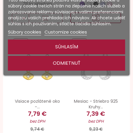
Táto webová stránka používa vlastné súbory cookie a
78 ks skladom
súbory cookie tretích strán na zlepšenie našich služieb a
zobrazovanie reklamy súvisiacej s vašimi preferenciami
analýzou vašich prehliadacích návykov. Ak chcete udeliť
súhlas s ich používaním, stlačte tlačidlo Súhlasím.
Súbory cookies
Customize cookies
-20%
-20%
SÚHLASÍM
ODMIETNUŤ
Visiace pozlátené oko
Mesiac - Striebro 925
-...
Kruhy...
7,79 €
7,39 €
bez DPH
bez DPH
9,74 €
9,23 €