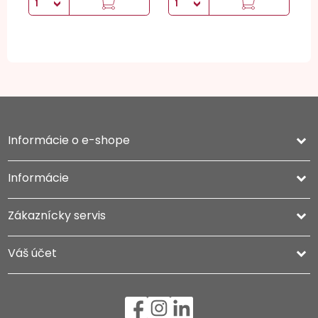
Informácie o e-shope
keyboard_arrow_down
Informácie

Zákaznícky servis

Váš účet
