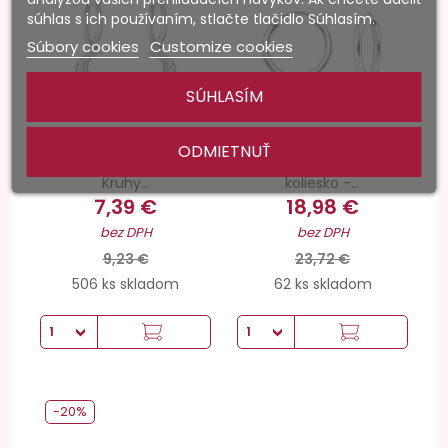
súhlas s ich používaním, stlačte tlačidlo Súhlasím.
Súbory cookies
Customize cookies
SÚHLASÍM
ODMIETNUŤ
Mesiac - Striebro 925
Strieborné 25mm
Kruhy...
koliesko -...
7,39 €
18,98 €
bez DPH
bez DPH
9,23 €
23,72 €
506 ks skladom
62 ks skladom
-20%