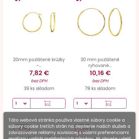
20mm pozlátené krúžky
30 mm pozlátené
-...
ryhované...
7,82 €
10,16 €
bez DPH
bez DPH
39 ks skladom
78 ks skladom
Táto webová stránka používa vlastné súbory cookie a
súbory cookie tretích strán na zlepšenie našich služieb a
-20%
-20%
zobrazovanie reklamy súvisiacej s vašimi preferenciami
analýzou vašich prehliadacích návykov. Ak chcete udeliť