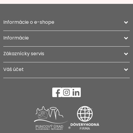
Informácie o e-shope
keyboard_arrow_down
Informácie

Zákaznícky servis

Váš účet
