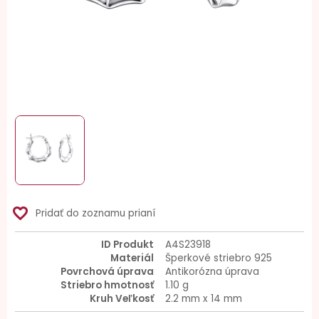
favorite_border
Pridať do zoznamu prianí
ID Produkt
A4S23918
Materiál
Šperkové striebro 925
Povrchová úprava
Antikorózna úprava
Striebro hmotnosť
1.10 g
Kruh Veľkosť
2.2 mm x 14 mm