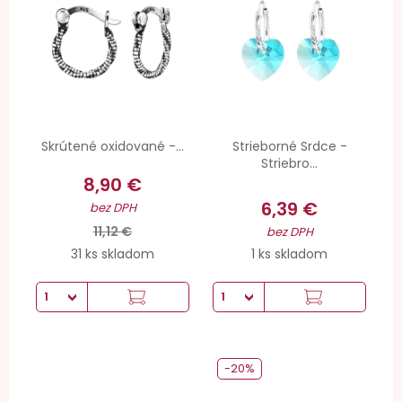
Skrútené oxidované -...
Strieborné Srdce -
Striebro...
8,90 €
6,39 €
bez DPH
11,12 €
bez DPH
31 ks skladom
1 ks skladom
-20%