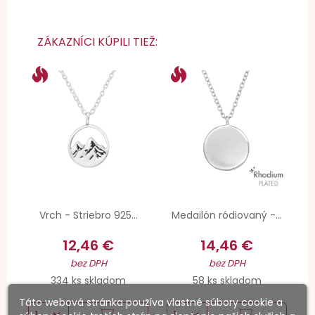
ZÁKAZNÍCI KÚPILI TIEŽ:
Vrch - Striebro 925...
Medailón ródiovaný -...
12,46 €
14,46 €
bez DPH
bez DPH
334 ks skladom
58 ks skladom
Táto webová stránka používa vlastné súbory cookie a