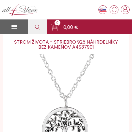
€
0

0,00 €
STROM ŽIVOTA - STRIEBRO 925 NÁHRDELNÍKY
BEZ KAMEŇOV A4S37901