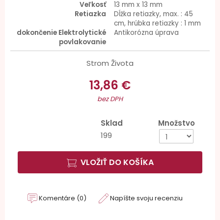
Veľkosť
13 mm x 13 mm
Retiazka
Dĺžka retiazky, max. : 45
cm, hrúbka retiazky : 1 mm
dokončenie Elektrolytické
Antikorózna úprava
povlakovanie
Strom Života
13,86 €
bez DPH
Sklad
Množstvo
199
VLOŽIŤ DO KOŠÍKA
Komentáre (0)
Napíšte svoju recenziu