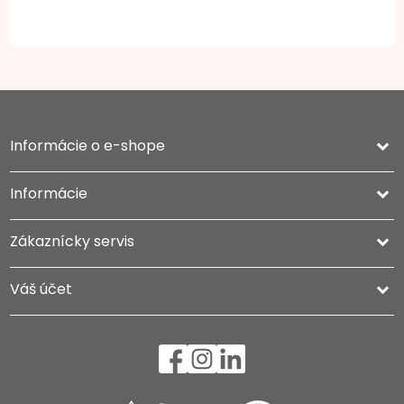
Informácie o e-shope
keyboard_arrow_down
Informácie

Zákaznícky servis

Váš účet
