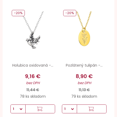
-20%
-20%
Holubica oxidovaná -...
Pozlátený tulipán -...
9,16 €
8,90 €
bez DPH
bez DPH
11,44 €
11,13 €
78 ks skladom
79 ks skladom