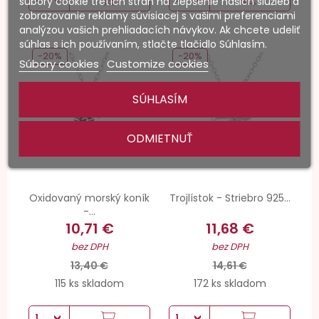
súbory cookie tretích strán na zlepšenie našich služieb a
zobrazovanie reklamy súvisiacej s vašimi preferenciami
analýzou vašich prehliadacích návykov. Ak chcete udeliť
súhlas s ich používaním, stlačte tlačidlo Súhlasím.
-20%
-20%
Súbory cookies
Customize cookies
SÚHLASÍM
ODMIETNUŤ
Oxidovaný morský koník
Trojlístok - Striebro 925...
-...
10,71 €
11,68 €
bez DPH
bez DPH
13,40 €
14,61 €
115 ks skladom
172 ks skladom