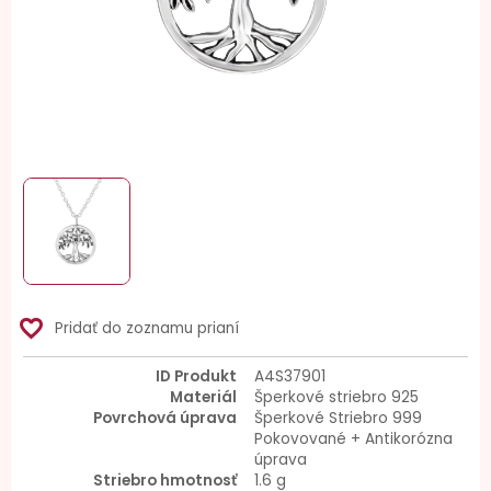
favorite_border
Pridať do zoznamu prianí
ID Produkt
A4S37901
Materiál
Šperkové striebro 925
Povrchová úprava
Šperkové Striebro 999
Pokovované + Antikorózna
úprava
Striebro hmotnosť
1.6 g