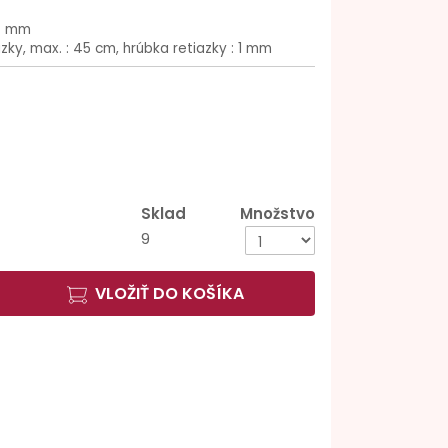
4 mm
azky, max. : 45 cm, hrúbka retiazky : 1 mm
Sklad
Množstvo
9
VLOŽIŤ DO KOŠÍKA