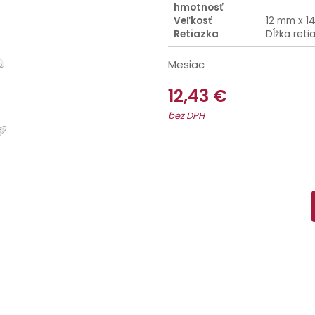
hmotnosť
Veľkosť
12 mm x 1
Retiazka
Dĺžka reti
Mesiac
12,43 €
bez DPH