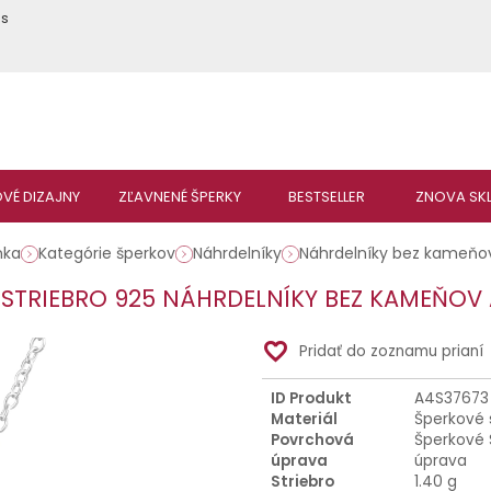
ás
nka
Kategórie šperkov
Náhrdelníky
Náhrdelníky bez kameňo
 STRIEBRO 925 NÁHRDELNÍKY BEZ KAMEŇOV
favorite_border
Pridať do zoznamu prianí
ID Produkt
A4S37673
Materiál
Šperkové 
Povrchová
Šperkové 
úprava
úprava
Striebro
1.40 g