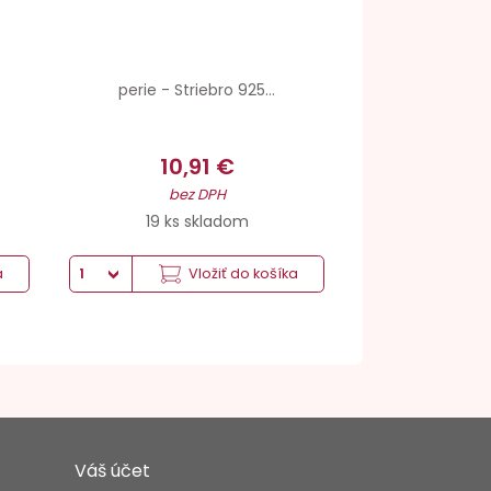
perie - Striebro 925...
10,91 €
bez DPH
19 ks skladom
a
Vložiť do košíka
Váš účet