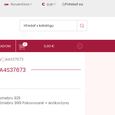

€

Slovenčina
Prihlásiť sa
EUR
0
0,00 €
v
A4S37673
 A4S37673
striebro 925
Striebro 999 Pokovované + Antikorózna