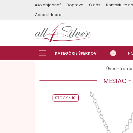
Ako objednať
Doprava
O nás
Kontaktujte n
Cena striebra
Úvodná strá
MESIAC -
STOCK < 10!