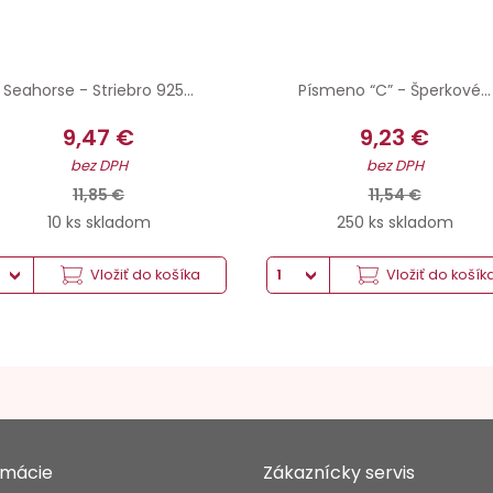
Seahorse - Striebro 925...
Písmeno “C” - Šperkové...
9,47 €
9,23 €
bez DPH
bez DPH
11,85 €
11,54 €
10 ks skladom
250 ks skladom
Vložiť do košíka
Vložiť do košík
rmácie
Zákaznícky servis