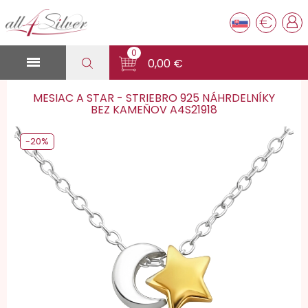
€
0

0,00 €
MESIAC A STAR - STRIEBRO 925 NÁHRDELNÍKY
BEZ KAMEŇOV A4S21918
-20%