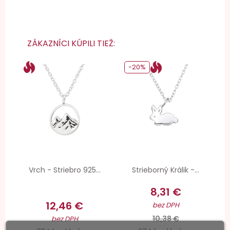
ZÁKAZNÍCI KÚPILI TIEŽ:
-20%
Vrch - Striebro 925...
Strieborný Králik -...
8,31 €
12,46 €
bez DPH
10,38 €
bez DPH