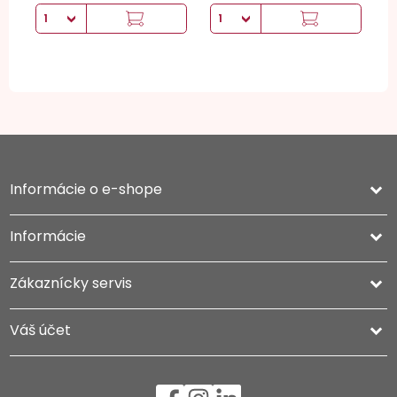
Informácie o e-shope
keyboard_arrow_down
Informácie

Zákaznícky servis

Váš účet
