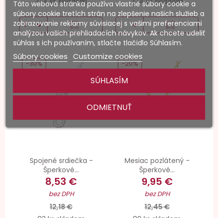
334 ks skladom
274 ks skladom
Táto webová stránka používa vlastné súbory cookie a
súbory cookie tretích strán na zlepšenie našich služieb a
zobrazovanie reklamy súvisiacej s vašimi preferenciami
analýzou vašich prehliadacích návykov. Ak chcete udeliť
súhlas s ich používaním, stlačte tlačidlo Súhlasím.
Súbory cookies
Customize cookies
-30%
-20%
SÚHLASÍM
ODMIETNUŤ
Spojené srdiečka -
Mesiac pozlátený -
Šperkové...
Šperkové...
8,53 €
9,95 €
bez DPH
bez DPH
12,18 €
12,45 €