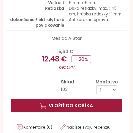
Veľkosť
6 mm x 6 mm
Retiazka
Dĺžka retiazky, max. : 45
cm, hrúbka retiazky : 1 mm
dokončenie Elektrolytické
Antikorózna úprava
povlakovanie
Mesiac A Star
15,60 €
12,48 €
- 20%
bez DPH
Sklad
Množstvo
103
VLOŽIŤ DO KOŠÍKA
Komentáre (0)
Napíšte svoju recenziu