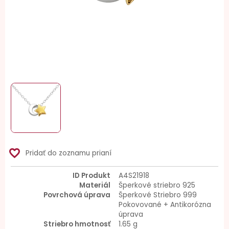
favorite_border
Pridať do zoznamu prianí
ID Produkt
A4S21918
Materiál
Šperkové striebro 925
Povrchová úprava
Šperkové Striebro 999
Pokovované + Antikorózna
úprava
Striebro hmotnosť
1.65 g