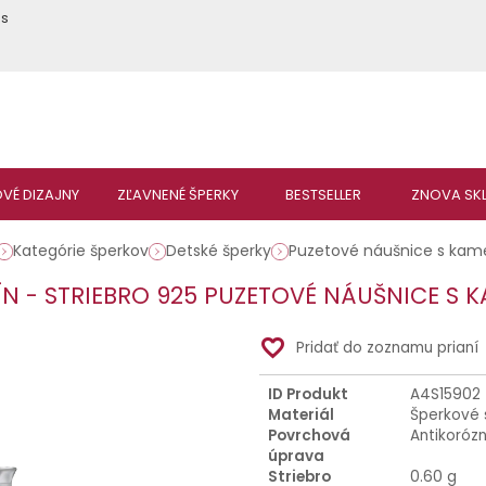
ás
Kategórie šperkov
Detské šperky
Puzetové náušnice s ka
ÍN - STRIEBRO 925 PUZETOVÉ NÁUŠNICE S 
favorite_border
Pridať do zoznamu prianí
ID Produkt
A4S15902
Materiál
Šperkové 
Povrchová
Antikoróz
úprava
Striebro
0.60 g