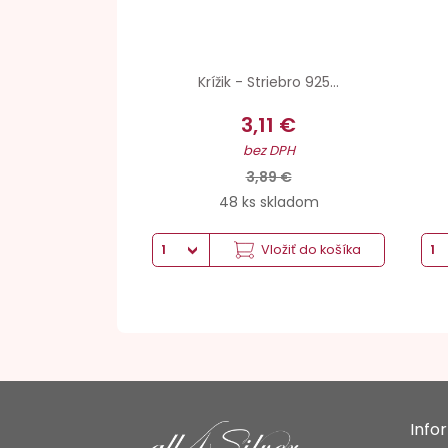
Krížik - Striebro 925...
3,11 €
bez DPH
3,89 €
48 ks skladom
Vložiť do košíka
Info