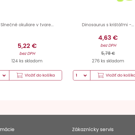
Slnečné okuliare v tvare...
Dinosaurus s krištáľmi -...
4,63 €
5,22 €
bez DPH
5,78 €
bez DPH
124 ks skladom
276 ks skladom
Vložiť do košíka
Vložiť do košík
rmácie
Zákaznícky servis