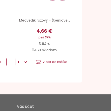
Medvedík ružový - Šperkové...
4,66 €
bez DPH
5,84 €
114 ks skladom
a
Vložiť do košíka
Váš účet