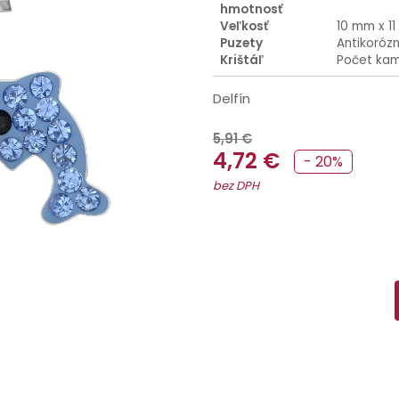
hmotnosť
Veľkosť
10 mm x 1
Puzety
Antikoróz
Krištáľ
Počet kam
Delfín
5,91 €
4,72 €
- 20%
bez DPH