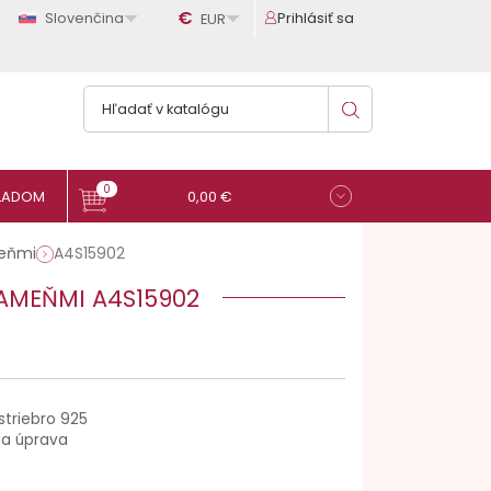

€

Slovenčina
Prihlásiť sa
EUR
0
0,00 €
meňmi
A4S15902
KAMEŇMI A4S15902
striebro 925
na úprava