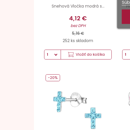
Súb
Snehová Vločka modrá s...
H
4,12 €
bez DPH
5,16 €
252 ks skladom
Vložiť do košíka
-20%
Striebro hmotnosť
Povrchová úprava
Šperkové striebro 925
Antikorózna úprava
Antikorózna úprava
Počet kameňov : 14