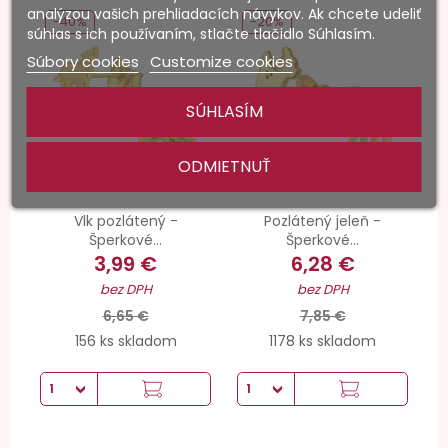
analýzou vašich prehliadacích návykov. Ak chcete udeliť
-40%
-20%
súhlas s ich používaním, stlačte tlačidlo Súhlasím.
Súbory cookies
Customize cookies
SÚHLASÍM
ODMIETNUŤ
Vlk pozlátený -
Pozlátený jeleň -
Šperkové...
Šperkové...
3,99 €
6,28 €
bez DPH
bez DPH
6,65 €
7,85 €
156 ks skladom
1178 ks skladom