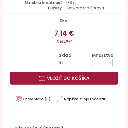
Striebro hmotnosť
0.8 g
Puzety
Antikorózna úprava
Slon
7,14 €
bez DPH
Sklad
Množstvo
67
VLOŽIŤ DO KOŠÍKA
Komentáre (0)
Napíšte svoju recenziu