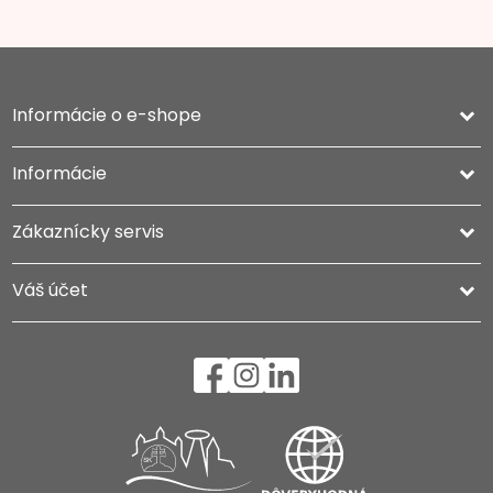
Informácie o e-shope
keyboard_arrow_down
Informácie

Zákaznícky servis

Váš účet
