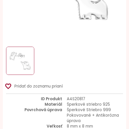
favorite_border
Pridať do zoznamu prianí
ID Produkt
A4S20817
Materiál
Šperkové striebro 925
Povrchová úprava
Šperkové Striebro 999
Pokovované + Antikorózna
úprava
Veľkosť
8 mm x 8 mm