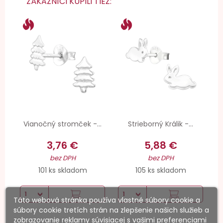
ZÁKAZNÍCI KÚPILI TIEŽ:
Vianočný stromček -...
Strieborný Králik -...
3,76 €
5,88 €
bez DPH
bez DPH
101 ks skladom
105 ks skladom
Táto webová stránka používa vlastné súbory cookie a
súbory cookie tretích strán na zlepšenie našich služieb a
zobrazovanie reklamy súvisiacej s vašimi preferenciami