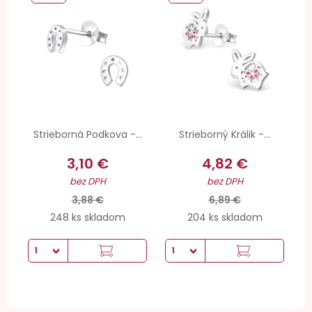
Strieborná Podkova -...
Strieborný Králik -...
3,10 €
4,82 €
bez DPH
bez DPH
3,88 €
6,89 €
248 ks skladom
204 ks skladom