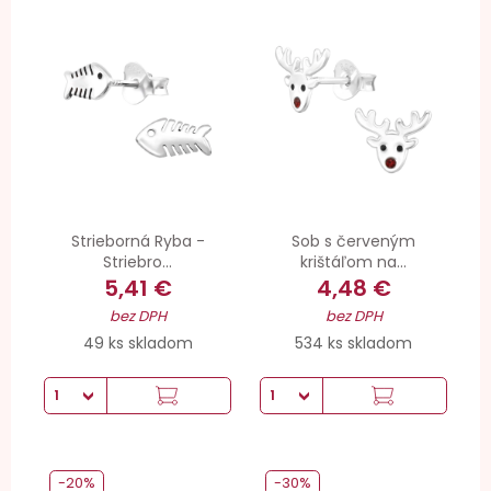
Strieborná Ryba -
Sob s červeným
Striebro...
krištáľom na...
5,41 €
4,48 €
bez DPH
bez DPH
49 ks skladom
534 ks skladom
-20%
-30%