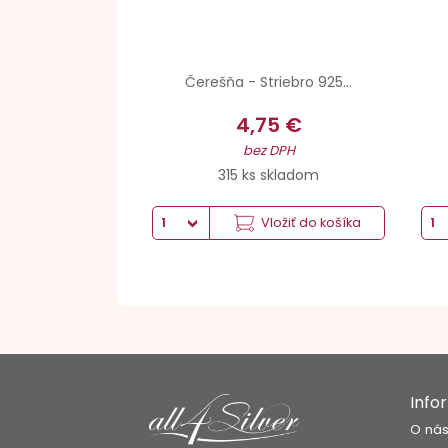
Čerešňa - Striebro 925...
4,75 €
bez DPH
315 ks skladom
Vložiť do košíka
Info
O ná