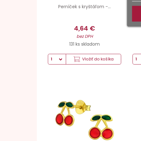
Perníček s kryštáľom -...
4,64 €
bez DPH
131 ks skladom
Vložiť do košíka
Striebro hmotnosť
Povrchová úprava
Epoxid (kombinácie farieb)
Šperkové striebro 925
24K Zlato Pokovované + Antikorózna úprava
clear green, jasná červená