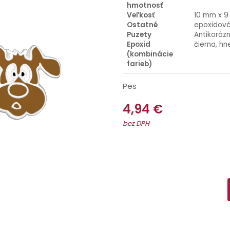
hmotnosť
Veľkosť
10 mm x 
Ostatné
epoxidov
Puzety
Antikoróz
Epoxid
čierna, hn
(kombinácie
farieb)
Pes
4,94 €
bez DPH