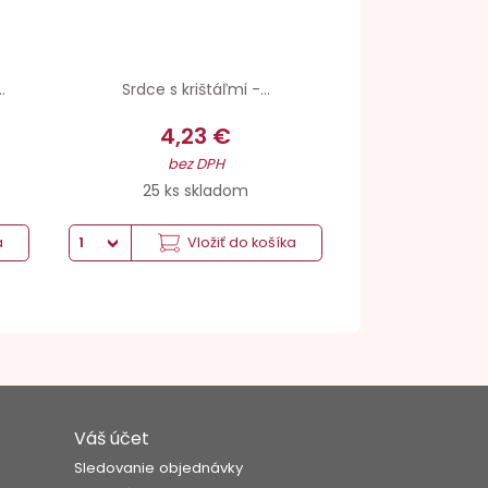
.
Srdce s krištáľmi -...
4,23 €
bez DPH
25 ks skladom
a
Vložiť do košíka
Váš účet
Sledovanie objednávky