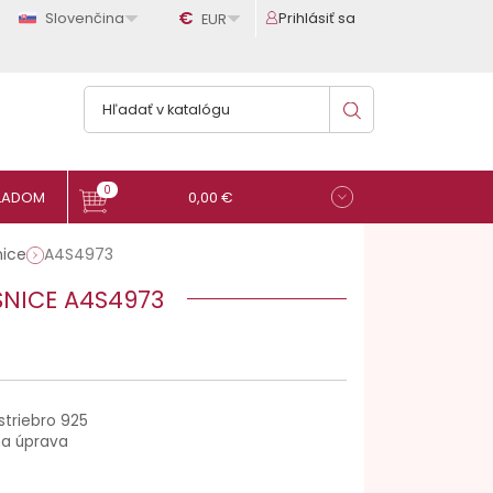

€

Slovenčina
Prihlásiť sa
EUR
0
0,00 €
nice
A4S4973
ŠNICE A4S4973
striebro 925
na úprava