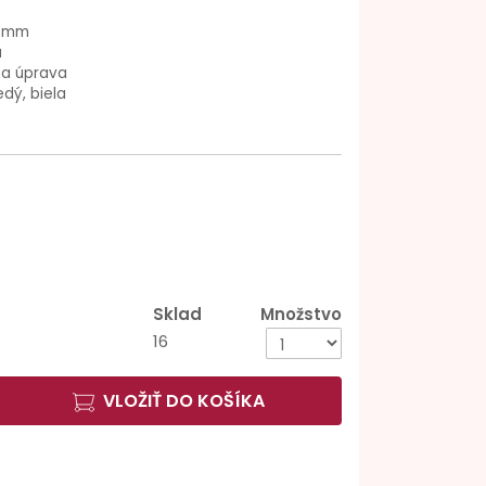
9 mm
á
na úprava
edý, biela
Sklad
Množstvo
16
VLOŽIŤ DO KOŠÍKA