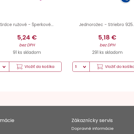
Srdce ružové - Šperkové...
Jednorožec - Striebro 925..
5,24 €
5,18 €
bez DPH
bez DPH
91 ks skladom
291 ks skladom
Vložiť do košíka
Vložiť do košík
rmácie
Zákaznícky servis
s
Dopravné informácie