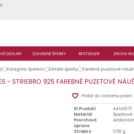
ás
a
Kategórie šperkov
Detské šperky
Farebné puzetové náuš
ES - STRIEBRO 925 FAREBNÉ PUZETOVÉ NÁU
favorite_border
Pridať do zoznamu prianí
ID Produkt
A4S4973
Materiál
Šperkové 
Povrchová
Antikoróz
úprava
Striebro
0.55 g