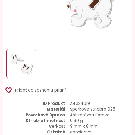
favorite_border
Pridať do zoznamu prianí
ID Produkt
A4S24019
Materiál
Šperkové striebro 925
Povrchová úprava
Antikorózna úprava
Striebro hmotnosť
0.60 g
Veľkosť
9 mm x 8 mm
Ostatné
epoxidová