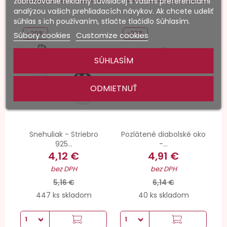
zobrazovanie reklamy súvisiacej s vašimi preferenciami
analýzou vašich prehliadacích návykov. Ak chcete udeliť
súhlas s ich používaním, stlačte tlačidlo Súhlasím.
-20%
-20%
Súbory cookies
Customize cookies
SÚHLASÍM
ODMIETNUŤ
Snehuliak - Striebro
Pozlátené diabolské oko
925...
-...
4,12 €
4,91 €
bez DPH
bez DPH
5,16 €
6,14 €
447 ks skladom
40 ks skladom