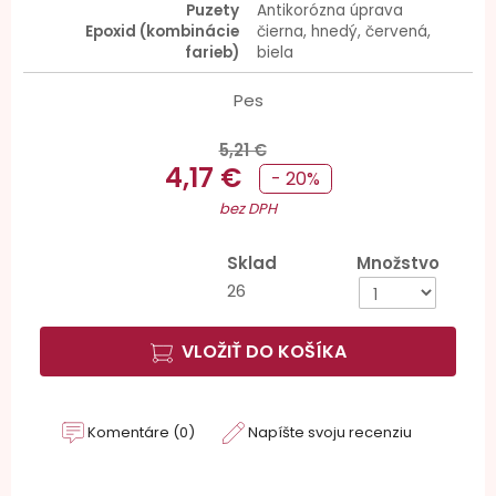
Puzety
Antikorózna úprava
Epoxid (kombinácie
čierna, hnedý, červená,
farieb)
biela
Pes
5,21 €
4,17 €
- 20%
bez DPH
Sklad
Množstvo
26
VLOŽIŤ DO KOŠÍKA
Komentáre (0)
Napíšte svoju recenziu