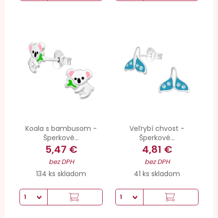
Koala s bambusom -
Veľrybí chvost -
Šperkové...
Šperkové...
5,47 €
4,81 €
bez DPH
bez DPH
134 ks skladom
41 ks skladom