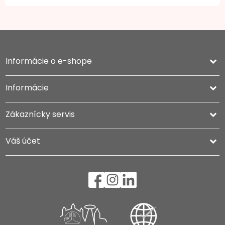
Informácie o e-shope
keyboard_arrow_down
Informácie

Zákaznícky servis

Váš účet
