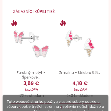
ZÁKAZNÍCI KÚPILI TIEŽ:
Farebný motýľ -
Zmrzlina - Striebro 925...
Šperkové...
3,89 €
4,18 €
bez DPH
bez DPH
172 ks skladom
243 ks skladom
Táto webová stránka používa vlastné súbory cookie a
súbory cookie tretích strán na zlepšenie našich služieb a