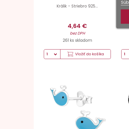
Súb
Králik - Striebro 925...
4,64 €
bez DPH
261 ks skladom
Vložiť do košíka
Striebro hmotnosť
Povrchová úprava
Epoxid (kombinácie farieb)
Šperkové striebro 925
Antikorózna úprava
Antikorózna úprava