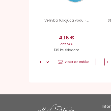
Veľryba fúkajúca vodu -...
S
4,18 €
bez DPH
139 ks skladom
Vložiť do košíka
Info