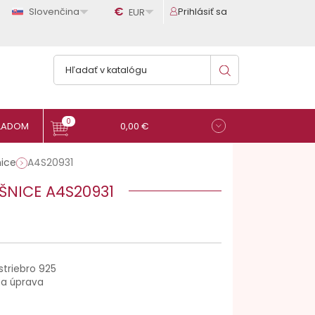

€

Slovenčina
Prihlásiť sa
EUR
0
0,00 €
ice
A4S20931
ŠNICE A4S20931
striebro 925
na úprava