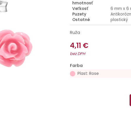
hmotnosť
Veľkosť
6 mm x 6
Puzety
Antikoróz
Ostatné
plastický
Ruža
4,11 €
bez DPH
Farba
Plast: Rose