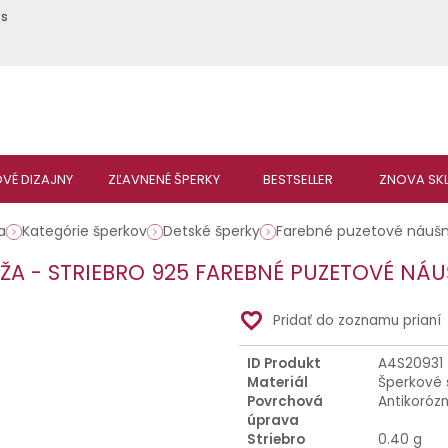
ás
a
Kategórie šperkov
Detské šperky
Farebné puzetové náušn
ŽA - STRIEBRO 925 FAREBNÉ PUZETOVÉ NÁU
favorite_border
Pridať do zoznamu prianí
ID Produkt
A4S20931
Materiál
Šperkové 
Povrchová
Antikoróz
úprava
Striebro
0.40 g