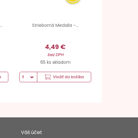
..
Strieborná Medaila -...
4,49 €
bez DPH
65 ks skladom
a
Vložiť do košíka
Váš účet