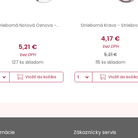
trieborná Notová Osnova -...
Strieborná Krava - Striebro.
4,17 €
5,21 €
bez DPH
5,21 €
bez DPH
127 ks skladom
115 ks skladom
Vložiť do košíka
Vložiť do košík
rmácie
Zákaznícky servis