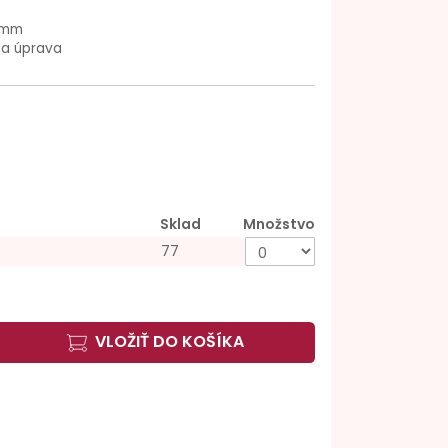
 mm
na úprava
Sklad
Množstvo
77
VLOŽIŤ DO KOŠÍKA