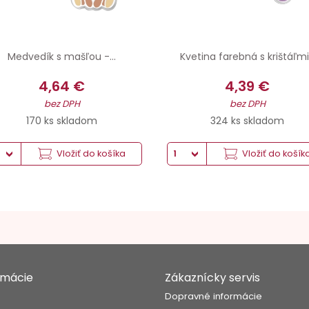
Medvedík s mašľou -...
Kvetina farebná s krištáľmi.
4,64 €
4,39 €
bez DPH
bez DPH
170 ks skladom
324 ks skladom
Vložiť do košíka
Vložiť do košík
rmácie
Zákaznícky servis
s
Dopravné informácie