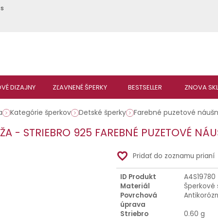
ás
a
Kategórie šperkov
Detské šperky
Farebné puzetové náušn
ŽA - STRIEBRO 925 FAREBNÉ PUZETOVÉ NÁU
favorite_border
Pridať do zoznamu prianí
ID Produkt
A4S19780
Materiál
Šperkové 
Povrchová
Antikoróz
úprava
Striebro
0.60 g