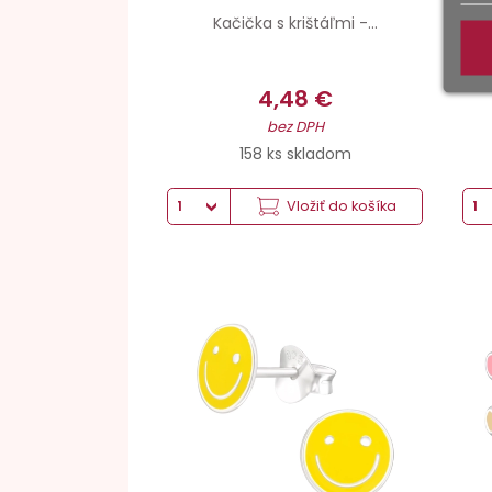
Kačička s krištáľmi -...
4,48 €
bez DPH
158 ks skladom
Vložiť do košíka
Striebro hmotnosť
Povrchová úprava
Epoxid (kombinácie farieb)
Šperkové striebro 925
Antikorózna úprava
Antikorózna úprava