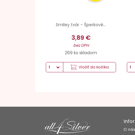
Smiley tvár - Šperkové...
3,89 €
bez DPH
269 ks skladom
Vložiť do košíka
Info
O ná