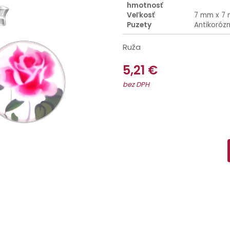
hmotnosť
Veľkosť
7 mm x 7
Puzety
Antikoróz
Ruža
5,21 €
bez DPH