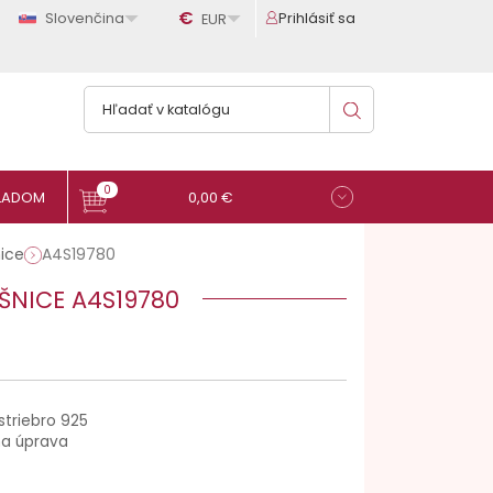

€

Slovenčina
Prihlásiť sa
EUR
0
0,00 €
ice
A4S19780
ŠNICE A4S19780
striebro 925
na úprava