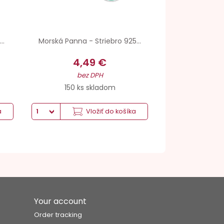
..
Morská Panna - Striebro 925...
4,49 €
bez DPH
150 ks skladom
a
Vložiť do košíka
Your account
Order tracking