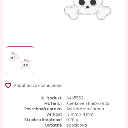
favorite_border
Pridať do zoznamu prianí
ID Produkt
A4S5562
Materiál
Šperkové striebro 925
Povrchová úprava
Antikorózna úprava
Veľkosť
12 mm x 11 mm
Striebro hmotnosť
0.70 g
Ostatné
epoxidová