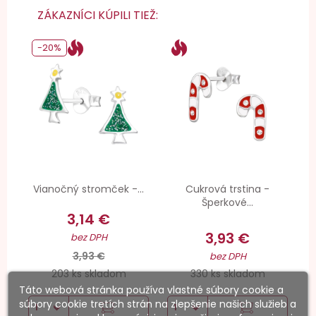
ZÁKAZNÍCI KÚPILI TIEŽ:
-20%
Vianočný stromček -...
Cukrová trstina -
Šperkové...
3,14 €
3,93 €
bez DPH
3,93 €
bez DPH
203 ks skladom
330 ks skladom
Táto webová stránka používa vlastné súbory cookie a
súbory cookie tretích strán na zlepšenie našich služieb a