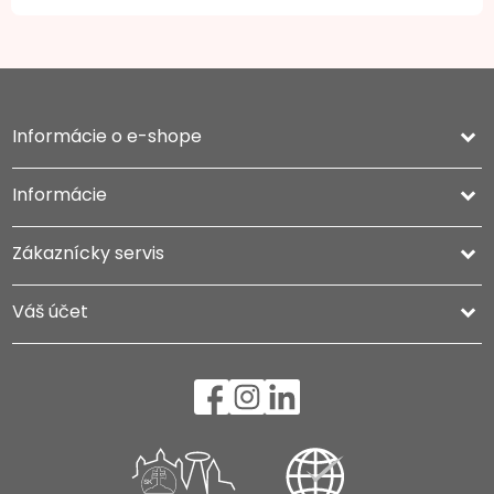
Informácie o e-shope
keyboard_arrow_down
Informácie

Zákaznícky servis

Váš účet
