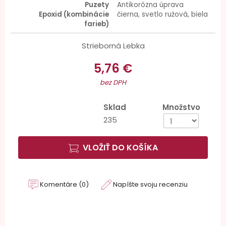
Puzety
Antikorózna úprava
Epoxid (kombinácie
čierna, svetlo ružová, biela
farieb)
Strieborná Lebka
5,76 €
bez DPH
Sklad
Množstvo
235
VLOŽIŤ DO KOŠÍKA
Komentáre (0)
Napíšte svoju recenziu