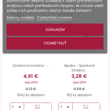
zobrazovanie reklamy súvisiacej s vašimi preferenciami
analýzou vašich prehliadacích návykov. Ak chcete udeliť
súhlas s ich používaním, stlačte tlačidlo Súhlasím.
-20%
-30%
Súbory cookies
Customize cookies
SÚHLASÍM
ODMIETNUŤ
Strieborná Kvetina -...
Alpaka - Šperkové
Striebro...
4,91 €
3,28 €
bez DPH
bez DPH
6,13 €
4,68 €
1942 ks skladom
812 ks skladom