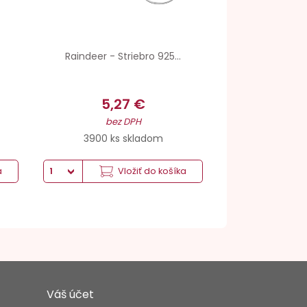
Raindeer - Striebro 925...
5,27 €
bez DPH
3900 ks skladom
a
Vložiť do košíka
Váš účet