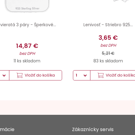
vieratá 3 páry - Šperkové...
Lenivosť - Striebro 925...
3,65 €
14,87 €
bez DPH
5,21 €
bez DPH
11 ks skladom
83 ks skladom
Vložiť do košíka
Vložiť do košík
rmácie
Zákaznícky servis