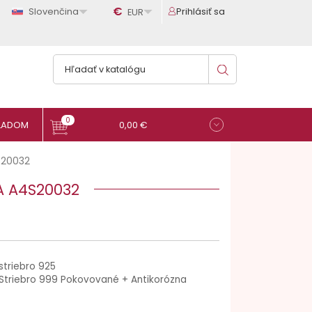

€

Slovenčina
Prihlásiť sa
EUR
0
0,00 €
20032
A A4S20032
striebro 925
Striebro 999 Pokovované + Antikorózna