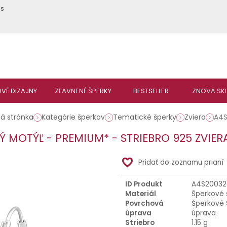
ás
á stránka
Kategórie šperkov
Tematické šperky
Zviera
A4S
Ý MOTÝĽ - PREMIUM* - STRIEBRO 925 ZVIER
favorite_border
Pridať do zoznamu prianí
ID Produkt
A4S20032
Materiál
Šperkové 
Povrchová
Šperkové 
úprava
úprava
Striebro
1.15 g