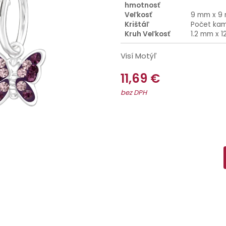
hmotnosť
Veľkosť
9 mm x 9
Krištáľ
Počet kam
Kruh Veľkosť
1.2 mm x 
Visí Motýľ
11,69 €
bez DPH