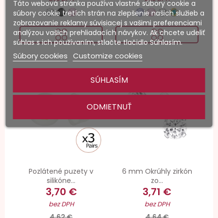
Táto webová stránka používa vlastné súbory cookie a
súbory cookie tretích strán na zlepšenie našich služieb a
zobrazovanie reklamy súvisiacej s vašimi preferenciami
analýzou vašich prehliadacích návykov. Ak chcete udeliť
súhlas s ich používaním, stlačte tlačidlo Súhlasím.
Súbory cookies
Customize cookies
-20%
-20%
SÚHLASÍM
ODMIETNUŤ
Pozlátené puzety v
6 mm Okrúhly zirkón
silikóne...
zo...
3,70 €
3,71 €
bez DPH
bez DPH
4,62 €
4,64 €