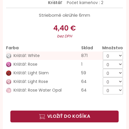
Krištáľ
Počet kameňov : 2
Strieborné okrúhle 6mm
4,40 €
bez DPH
Farba
Sklad
Množstvo
Krištáľ: White
871
Krištáľ: Rose
1
Krištáľ: Light Siam
59
Krištáľ: Light Rose
64
Krištáľ: Rose Water Opal
64
VLOŽIŤ DO KOŠÍKA