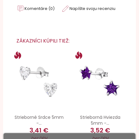
Komentáre (0)
Napíšte svoju recenziu
ZÁKAZNÍCI KÚPILI TIEŽ:
Strieborné Srdce 5mm
Strieborná Hviezda
-...
5mm -...
3,41 €
3,52 €
bez DPH
bez DPH