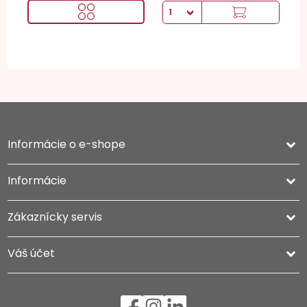
Informácie o e-shope
keyboard_arrow_down
Informácie

Zákaznícky servis

Váš účet
